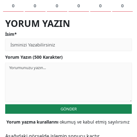
0
0
0
0
0
0
YORUM YAZIN
İsim*
Yorum Yazın (500 Karakter)
GÖNDER
Yorum yazma kurallarını
okumuş ve kabul etmiş sayılırsınız
Aşağıdaki görselde işlemin sonucu kaçtır