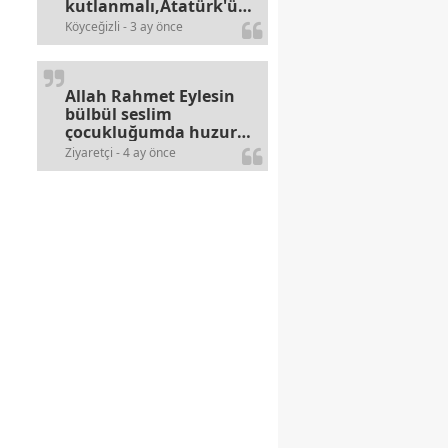
kutlanmalı,Atatürk'ün
bayramlarına olan
Köyceğizli - 3 ay önce
alerjileri bitmez,bahane
arayan illaki bulur.
Allah Rahmet Eylesin
bülbül seslim
çocukluğumda huzur
olurdu evimize.
Ziyaretçi - 4 ay önce
Ablamla bağıra bağıra
okurduk bu ilahiyi
yasimiž 15 16
civarlarında..