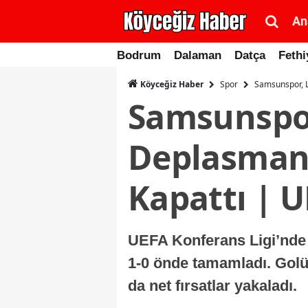
An
Bodrum
Dalaman
Datça
Fethi
Spor
Samsunspor, L
Köyceğiz Haber
Samsunspor
Deplasmanı
Kapattı | U
UEFA Konferans Ligi’nde 
1-0 önde tamamladı. Golü
da net fırsatlar yakaladı.