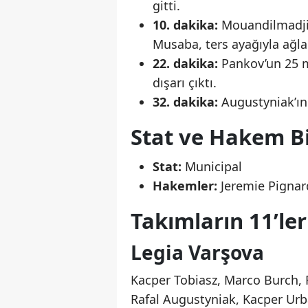
gitti.
10. dakika:
Mouandilmadji’
Musaba, ters ayağıyla ağla
22. dakika:
Pankov’un 25 m
dışarı çıktı.
32. dakika:
Augustyniak’ın 
Stat ve Hakem Bi
Stat:
Municipal
Hakemler:
Jeremie Pignard
Takımların 11’ler
Legia Varşova
Kacper Tobiasz, Marco Burch, 
Rafal Augustyniak, Kacper Urb