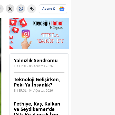
Abone Ol
Yalnızlık Sendromu
Elif EROL - 06 Ağustos 2026
Teknoloji Gelişirken,
Peki Ya İnsanlık?
Elif EROL - 04 Ağustos 2026
Fethiye, Kaş, Kalkan
ve Seydikemer'de
Villa Kiralamak İçin