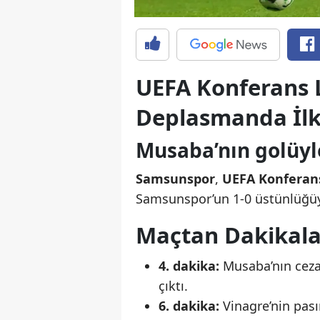
UEFA Konferans 
Deplasmanda İlk
Musaba’nın golüyle
Samsunspor
,
UEFA Konferans 
Samsunspor’un 1-0 üstünlüğü
Maçtan Dakikalar
4. dakika:
Musaba’nın ceza 
çıktı.
6. dakika:
Vinagre’nin pası