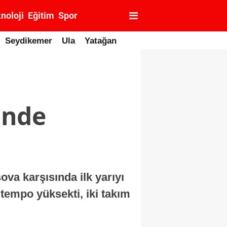
noloji
Eğitim
Spor
Seydikemer
Ula
Yatağan
Önde
va karşısında ilk yarıyı
tempo yüksekti, iki takım