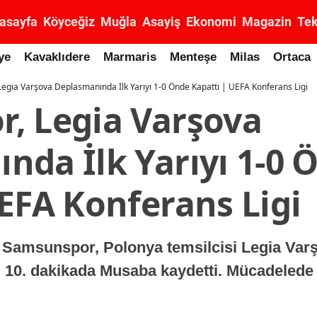
asayfa
Köyceğiz
Muğla
Asayiş
Ekonomi
Magazin
Tek
ye
Kavaklıdere
Marmaris
Menteşe
Milas
Ortaca
egia Varşova Deplasmanında İlk Yarıyı 1-0 Önde Kapattı | UEFA Konferans Ligi
, Legia Varşova
nda İlk Yarıyı 1-0 
EFA Konferans Ligi
Samsunspor, Polonya temsilcisi Legia Varşo
 10. dakikada Musaba kaydetti. Mücadelede 