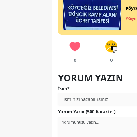
Köyce
#Köyce
0
0
YORUM YAZIN
İsim*
Yorum Yazın (500 Karakter)