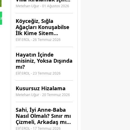
Hangi Acenteye
Metehan Uğur - 01 Ağustos 2026
Güvenebilirsiniz?
tan Gönder
Köyceğiz, Sığla
Ağaçları Konuşabilse
İlk Kime Sitem
Ederdi?
Elif EROL - 26 Temmuz 2026
Hayatın İçinde
misiniz, Yoksa Dışında
mı?
Elif EROL - 23 Temmuz 2026
Kusursuz Hizalama
Metehan Uğur - 20 Temmuz 2026
​Sahi, İyi Anne-Baba
Nasıl Olmalı? Sınır mı
Çizmeli, Arkadaş mı
Olmalı?
Elif EROL - 17 Temmuz 2026