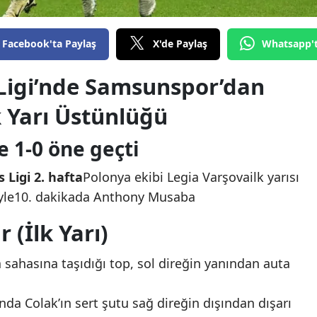
Facebook'ta Paylaş
X'de Paylaş
Whatsapp'
Ligi’nde Samsunspor’dan
 Yarı Üstünlüğü
 1-0 öne geçti
Ligi 2. hafta
Polonya ekibi Legia Varşovailk yarısı
yle10. dakikada Anthony Musaba
 (İlk Yarı)
sahasına taşıdığı top, sol direğin yanından auta
nda Colak’ın sert şutu sağ direğin dışından dışarı