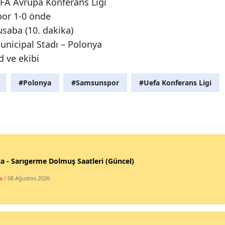
A Avrupa Konferans Ligi
or 1-0 önde
aba (10. dakika)
nicipal Stadı – Polonya
 ve ekibi
#Polonya
#Samsunspor
#Uefa Konferans Ligi
a - Sarıgerme Dolmuş Saatleri (Güncel)
a
/ 08 Ağustos 2026