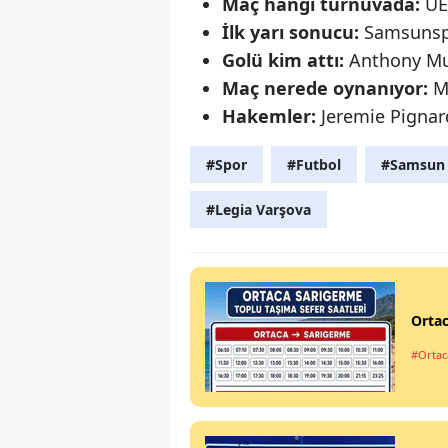
Maç hangi turnuvada:
UEF
İlk yarı sonucu:
Samsunsp
Golü kim attı:
Anthony Mus
Maç nerede oynanıyor:
Mu
Hakemler:
Jeremie Pignard
#Spor
#Futbol
#Samsun
#Legia Varşova
Ortac
#Ortac