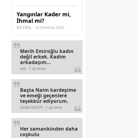
Yangınlar Kader mi,
İhmal mi?
Elif EROL - 14 Temmuz 2026
Merih Emiroğlu kadın
değil erkek. Kadim
arkadaşım
haberinizdeki hataya
veli - 1 ay önce
gayb den
gülümsüyordur.
Başta Naim kardeşime
ve emeği geçenlere
teşekkür ediyorum.
Sedat AKSOY - 1 ay önce
Her zamankinden daha
coşkulu