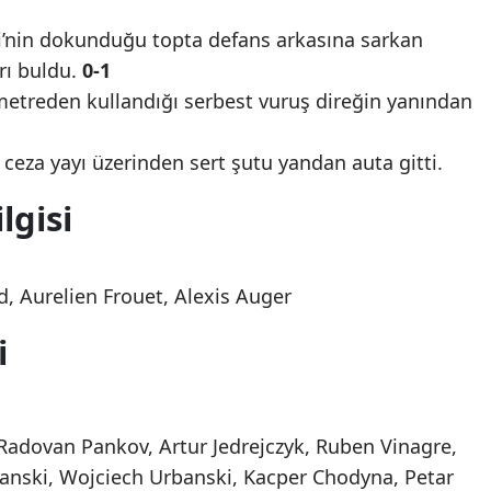
nin dokunduğu topta defans arkasına sarkan
rı buldu.
0-1
etreden kullandığı serbest vuruş direğin yanından
ceza yayı üzerinden sert şutu yandan auta gitti.
lgisi
, Aurelien Frouet, Alexis Auger
i
Radovan Pankov, Artur Jedrejczyk, Ruben Vinagre,
anski, Wojciech Urbanski, Kacper Chodyna, Petar