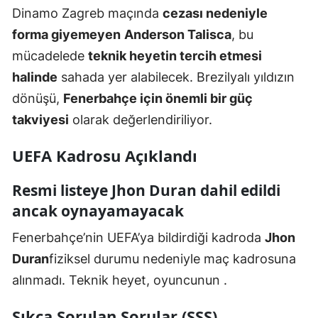
Dinamo Zagreb maçında
cezası nedeniyle
forma giyemeyen
Anderson Talisca
, bu
mücadelede
teknik heyetin tercih etmesi
halinde
sahada yer alabilecek. Brezilyalı yıldızın
dönüşü,
Fenerbahçe için önemli bir güç
takviyesi
olarak değerlendiriliyor.
UEFA Kadrosu Açıklandı
Resmi listeye Jhon Duran dahil edildi
ancak oynayamayacak
Fenerbahçe’nin UEFA’ya bildirdiği kadroda
Jhon
Duran
fiziksel durumu nedeniyle maç kadrosuna
alınmadı. Teknik heyet, oyuncunun
.
Sıkça Sorulan Sorular (SSS)