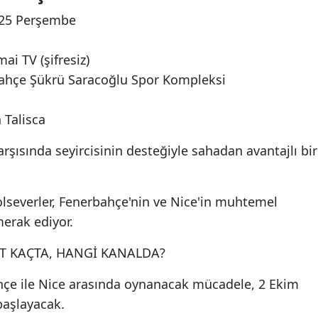
25 Perşembe
ai TV (şifresiz)
hçe Şükrü Saracoğlu Spor Kompleksi
Talisca
 karşısında seyircisinin desteğiyle sahadan avantajlı bir
olseverler, Fenerbahçe'nin ve Nice'in muhtemel
merak ediyor.
AT KAÇTA, HANGİ KANALDA?
hçe ile Nice arasında oynanacak mücadele, 2 Ekim
başlayacak.