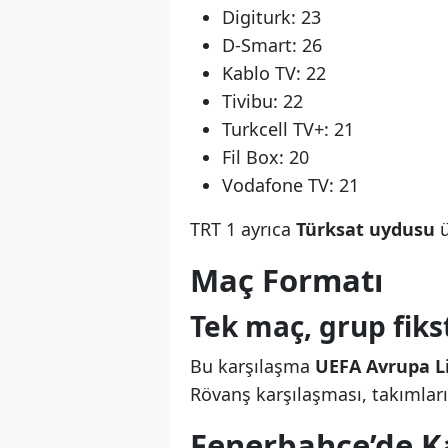
Digiturk: 23
D-Smart: 26
Kablo TV: 22
Tivibu: 22
Turkcell TV+: 21
Fil Box: 20
Vodafone TV: 21
TRT 1 ayrıca
Türksat uydusu
ü
Maç Formatı
Tek maç, grup fiks
Bu karşılaşma
UEFA Avrupa L
Rövanş karşılaşması, takımlar
Fenerbahçe’de 