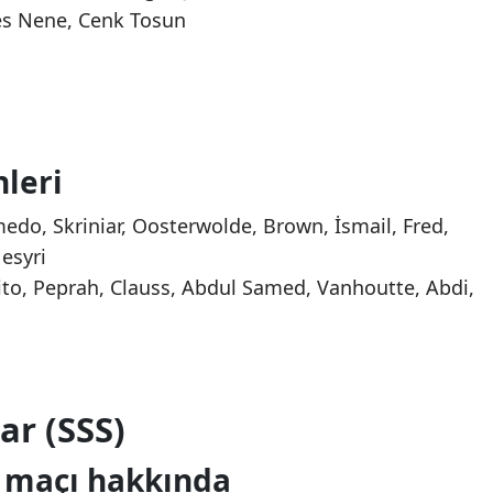
es Nene, Cenk Tosun
hleri
do, Skriniar, Oosterwolde, Brown, İsmail, Fred,
esyri
o, Peprah, Clauss, Abdul Samed, Vanhoutte, Abdi,
ar (SSS)
 maçı hakkında