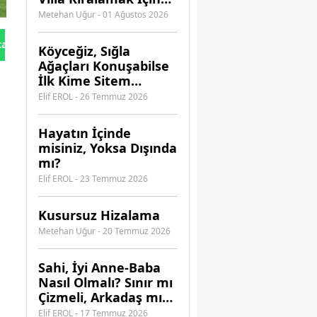
Hangi Acenteye
Metehan Uğur - 01 Ağustos 2026
Güvenebilirsiniz?
tan Gönder
Köyceğiz, Sığla
Ağaçları Konuşabilse
İlk Kime Sitem
Ederdi?
Elif EROL - 26 Temmuz 2026
Hayatın İçinde
misiniz, Yoksa Dışında
mı?
Elif EROL - 23 Temmuz 2026
Kusursuz Hizalama
Metehan Uğur - 20 Temmuz 2026
​Sahi, İyi Anne-Baba
Nasıl Olmalı? Sınır mı
Çizmeli, Arkadaş mı
Olmalı?
Elif EROL - 17 Temmuz 2026