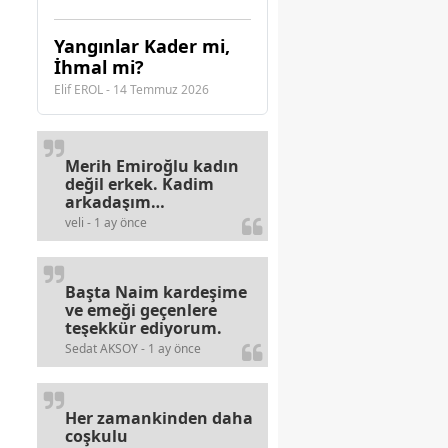
Yangınlar Kader mi,
İhmal mi?
Elif EROL - 14 Temmuz 2026
Merih Emiroğlu kadın
değil erkek. Kadim
arkadaşım
haberinizdeki hataya
veli - 1 ay önce
gayb den
gülümsüyordur.
Başta Naim kardeşime
ve emeği geçenlere
teşekkür ediyorum.
Sedat AKSOY - 1 ay önce
Her zamankinden daha
coşkulu