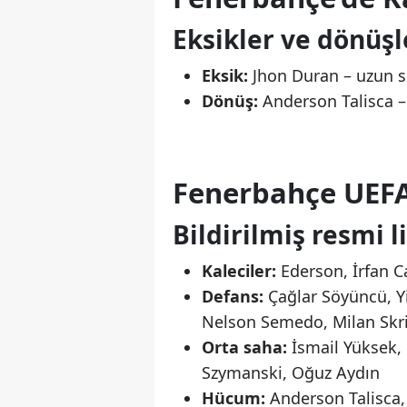
Eksikler ve dönüşl
Eksik:
Jhon Duran – uzun s
Dönüş:
Anderson Talisca – 
Fenerbahçe UEF
Bildirilmiş resmi l
Kaleciler:
Ederson, İrfan Ca
Defans:
Çağlar Söyüncü, Yi
Nelson Semedo, Milan Skri
Orta saha:
İsmail Yüksek, 
Szymanski, Oğuz Aydın
Hücum:
Anderson Talisca,