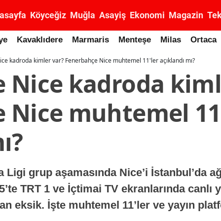
asayfa
Köyceğiz
Muğla
Asayiş
Ekonomi
Magazin
Tek
ye
Kavaklıdere
Marmaris
Menteşe
Milas
Ortaca
ce kadroda kimler var? Fenerbahçe Nice muhtemel 11'ler açıklandı mı?
 Nice kadroda kiml
 Nice muhtemel 11'
ı?
Ligi grup aşamasında Nice’i İstanbul’da ağ
te TRT 1 ve İçtimai TV ekranlarında canlı y
n eksik. İşte muhtemel 11’ler ve yayın plat