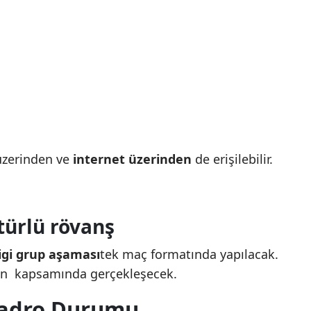
zerinden ve
internet üzerinden
de erişilebilir.
türlü rövanş
igi grup aşaması
tek maç formatında yapılacak.
ın
kapsamında gerçekleşecek.
Kadro Durumu