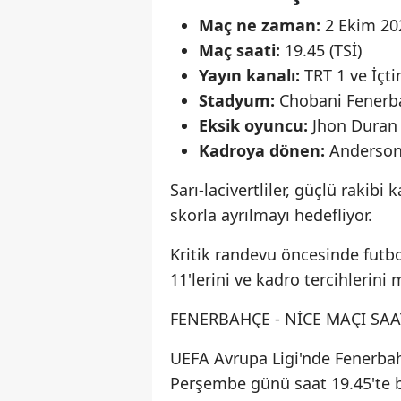
Maç ne zaman:
2 Ekim 20
Maç saati:
19.45 (TSİ)
Yayın kanalı:
TRT 1 ve İçtim
Stadyum:
Chobani Fenerba
Eksik oyuncu:
Jhon Duran
Kadroya dönen:
Anderson 
Sarı-lacivertliler, güçlü rakibi
skorla ayrılmayı hedefliyor.
Kritik randevu öncesinde futb
11'lerini ve kadro tercihlerini 
FENERBAHÇE - NİCE MAÇI SA
UEFA Avrupa Ligi'nde Fenerba
Perşembe günü saat 19.45'te 