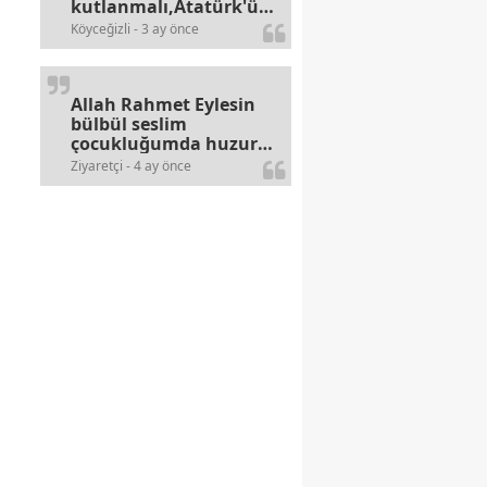
kutlanmalı,Atatürk'ün
bayramlarına olan
Köyceğizli - 3 ay önce
alerjileri bitmez,bahane
arayan illaki bulur.
Allah Rahmet Eylesin
bülbül seslim
çocukluğumda huzur
olurdu evimize.
Ziyaretçi - 4 ay önce
Ablamla bağıra bağıra
okurduk bu ilahiyi
yasimiž 15 16
civarlarında..