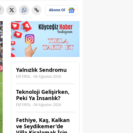
Abone Ol
Yalnızlık Sendromu
Elif EROL - 06 Ağustos 2026
Teknoloji Gelişirken,
Peki Ya İnsanlık?
Elif EROL - 04 Ağustos 2026
Fethiye, Kaş, Kalkan
ve Seydikemer'de
Villa Kiralamak İçin