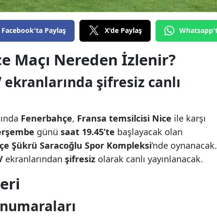
Facebook'ta Paylaş
X'de Paylaş
Whatsapp'
e Maçı Nereden İzlenir?
 ekranlarında şifresiz canlı
sında
Fenerbahçe
,
Fransa temsilcisi Nice
ile karşı
Perşembe
günü
saat 19.45’te
başlayacak olan
çe Şükrü Saracoğlu Spor Kompleksi
’nde oynanacak.
V
ekranlarından
şifresiz
olarak canlı yayınlanacak.
eri
 numaraları