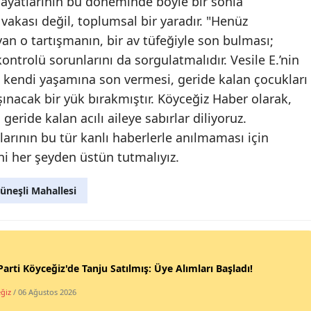
n, hayatlarının bu döneminde böyle bir sonla
vakası değil, toplumsal bir yaradır. "Henüz
an o tartışmanın, bir av tüfeğiyle son bulması;
ontrolü sorunlarını da sorgulatmalıdır. Vesile E.’nin
nin kendi yaşamına son vermesi, geride kalan çocukları
şınacak bir yük bırakmıştır. Köyceğiz Haber olarak,
eride kalan acılı aileye sabırlar diliyoruz.
arının bu tür kanlı haberlerle anılmaması için
ni her şeyden üstün tutmalıyız.
üneşli Mahallesi
Parti Köyceğiz'de Tanju Satılmış: Üye Alımları Başladı!
ğiz
/ 06 Ağustos 2026