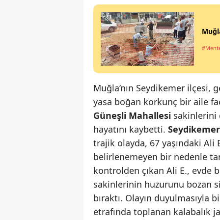
Muğla
#Ment
Muğla’nın Seydikemer ilçesi, g
yasa boğan korkunç bir aile faci
Güneşli Mahallesi
sakinlerini
hayatını kaybetti.
Seydikemer
trajik olayda, 67 yaşındaki Ali 
belirlenemeyen bir nedenle ta
kontrolden çıkan Ali E., evde 
sakinlerinin huzurunu bozan sil
bıraktı. Olayın duyulmasıyla bi
etrafında toplanan kalabalık j