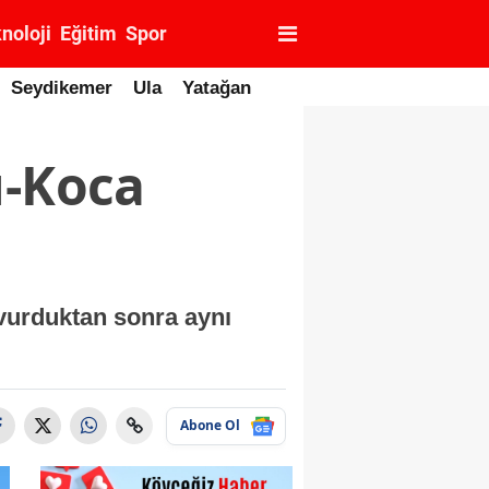
noloji
Eğitim
Spor
Seydikemer
Ula
Yatağan
ı-Koca
 vurduktan sonra aynı
Abone Ol