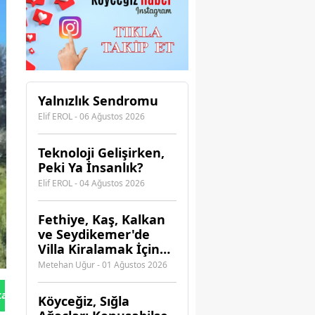
Yalnızlık Sendromu
Elif EROL - 06 Ağustos 2026
Teknoloji Gelişirken,
Peki Ya İnsanlık?
Elif EROL - 04 Ağustos 2026
Fethiye, Kaş, Kalkan
ve Seydikemer'de
Villa Kiralamak İçin
Hangi Acenteye
Metehan Uğur - 01 Ağustos 2026
Güvenebilirsiniz?
tan Gönder
Köyceğiz, Sığla