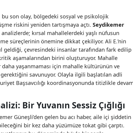
bu son olay, bölgedeki sosyal ve psikolojik
nüşme riskini yeniden tartışmaya açtı.
Seydikemer
 analizlerde; kırsal mahallelerdeki yaşlı nüfusun
eme süreçlerinin önemine dikkat çekiliyor. Ali E.’nin
l geldiği, çevresindeki insanlar tarafından fark edilip
ritik aşamalarından birini oluşturuyor. Mahalle
 bir daha yaşanmaması için mahalle kültürünün ve
rektiğini savunuyor. Olayla ilgili başlatılan adli
iyet Başsavcılığı koordinasyonunda titizlikle deva
lizi: Bir Yuvanın Sessiz Çığlığı
emer Güneşli’den gelen bu acı haber, aile içi şiddetin
bileceğini bir kez daha yüzümüze tokat gibi çarptı.