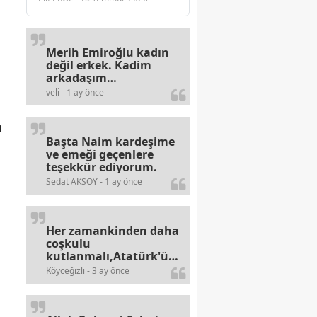
Merih Emiroğlu kadın
değil erkek. Kadim
arkadaşım
haberinizdeki hataya
veli - 1 ay önce
gayb den
gülümsüyordur.
a
Başta Naim kardeşime
ve emeği geçenlere
teşekkür ediyorum.
Sedat AKSOY - 1 ay önce
Her zamankinden daha
coşkulu
kutlanmalı,Atatürk'ün
bayramlarına olan
Köyceğizli - 3 ay önce
alerjileri bitmez,bahane
arayan illaki bulur.