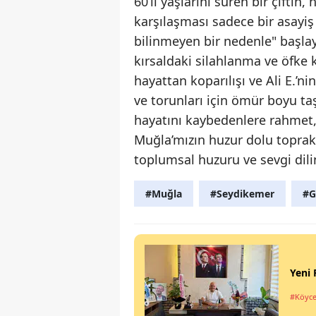
60’lı yaşlarını süren bir çifti
karşılaşması sadece bir asayiş 
bilinmeyen bir nedenle" başlay
kırsaldaki silahlanma ve öfke k
hayattan koparılışı ve Ali E.’
ve torunları için ömür boyu ta
hayatını kaybedenlere rahmet, g
Muğla’mızın huzur dolu toprakl
toplumsal huzuru ve sevgi dili
#Muğla
#Seydikemer
#G
Yeni 
#Köyce