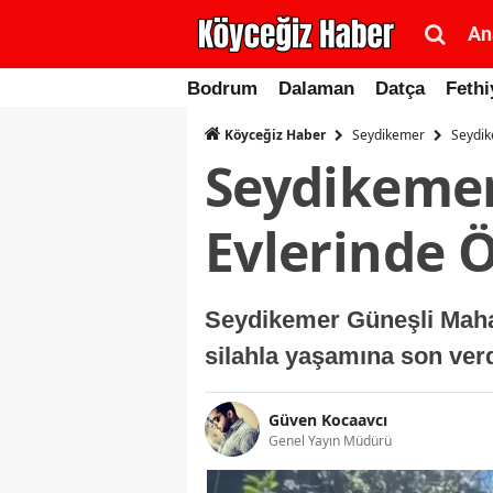
An
Bodrum
Dalaman
Datça
Fethi
Seydikemer
Seydik
Köyceğiz Haber
Seydikemer
Evlerinde 
Seydikemer Güneşli Mahall
silahla yaşamına son verd
Güven Kocaavcı
Genel Yayın Müdürü