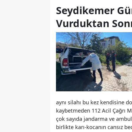
Seydikemer Gün
Vurduktan Sonr
aynı silahı bu kez kendisine do
kaybetmeden 112 Acil Çağrı Me
çok sayıda jandarma ve ambulan
birlikte karı-kocanın cansız bed