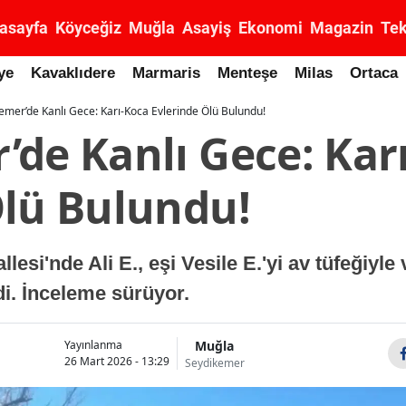
asayfa
Köyceğiz
Muğla
Asayiş
Ekonomi
Magazin
Tek
ye
Kavaklıdere
Marmaris
Menteşe
Milas
Ortaca
emer’de Kanlı Gece: Karı-Koca Evlerinde Ölü Bulundu!
’de Kanlı Gece: Kar
Ölü Bulundu!
esi'nde Ali E., eşi Vesile E.'yi av tüfeğiyle
i. İnceleme sürüyor.
Muğla
Yayınlanma
26 Mart 2026 - 13:29
Seydikemer