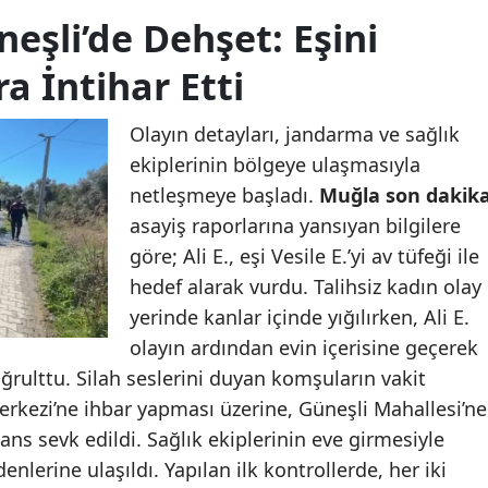
eşli’de Dehşet: Eşini
a İntihar Etti
Olayın detayları, jandarma ve sağlık
ekiplerinin bölgeye ulaşmasıyla
netleşmeye başladı.
Muğla son dakik
asayiş raporlarına yansıyan bilgilere
göre; Ali E., eşi Vesile E.’yi av tüfeği ile
hedef alarak vurdu. Talihsiz kadın olay
yerinde kanlar içinde yığılırken, Ali E.
olayın ardından evin içerisine geçerek
ğrulttu. Silah seslerini duyan komşuların vakit
rkezi’ne ihbar yapması üzerine, Güneşli Mahallesi’ne
s sevk edildi. Sağlık ekiplerinin eve girmesiyle
enlerine ulaşıldı. Yapılan ilk kontrollerde, her iki