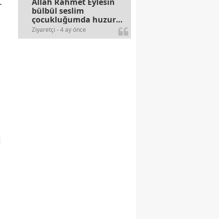
Allah Rahmet Eylesin
r
bülbül seslim
çocukluğumda huzur
olurdu evimize.
Ziyaretçi - 4 ay önce
Ablamla bağıra bağıra
okurduk bu ilahiyi
yasimiž 15 16
civarlarında..
i