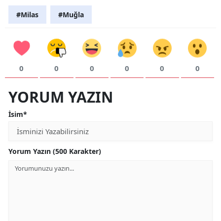
#Milas
#Muğla
0
0
0
0
0
0
YORUM YAZIN
İsim*
Yorum Yazın (500 Karakter)