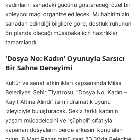
kadınların sahadaki gücünü göstereceği özel bir
voleybol maçı organize edilecek. Muhabirimizin
sahadan edindiği bilgilere göre, dostluk ruhunun
ön planda olacağı müsabaka için hazırlıklar
tamamlandı.
'Dosya No: Kadın' Oyunuyla Sarsıcı
Bir Sahne Deneyimi
Kültür ve sanat etkinlikleri kapsamında Milas
Belediyesi Şehir Tiyatrosu, "Dosya No: Kadın –
Kayıt Altına Alındı" isimli dramatik oyunu
izleyiciyle buluşturacak. Sekiz farklı kadının
yaşam mücadelesini ve "şüpheli" sıfatıyla
kapanan dosyaların perde arkasını konu alan
oyun, 8 Mart Pazar günü saat 20.30’da Belediye