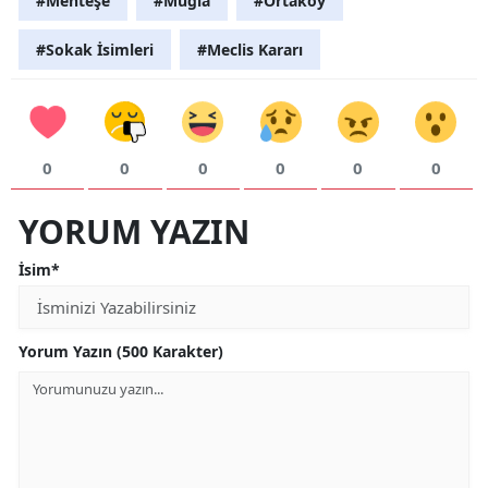
#Menteşe
#Muğla
#Ortaköy
#Sokak İsimleri
#Meclis Kararı
0
0
0
0
0
0
YORUM YAZIN
İsim*
Yorum Yazın (500 Karakter)