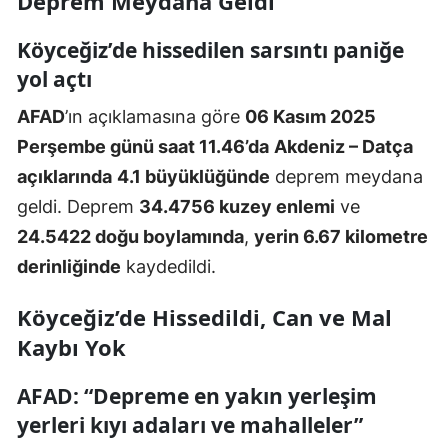
Deprem Meydana Geldi
Köyceğiz’de hissedilen sarsıntı paniğe
yol açtı
AFAD
’ın açıklamasına göre
06 Kasım 2025
Perşembe günü saat 11.46’da
Akdeniz – Datça
açıklarında
4.1 büyüklüğünde
deprem meydana
geldi. Deprem
34.4756 kuzey enlemi
ve
24.5422 doğu boylamında
,
yerin 6.67 kilometre
derinliğinde
kaydedildi.
Köyceğiz’de Hissedildi, Can ve Mal
Kaybı Yok
AFAD: “Depreme en yakın yerleşim
yerleri kıyı adaları ve mahalleler”