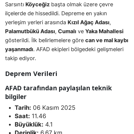
Sarsıntı
Köyceğiz
başta olmak üzere çevre
ilçelerde de hissedildi. Depreme en yakın
yerleşim yerleri arasında
Kızıl Ağaç Adası
,
Palamutbükü Adası
,
Cumalı
ve
Yaka Mahallesi
gösterildi. İlk belirlemelere göre
can ve mal kaybı
yaşanmadı
. AFAD ekipleri bölgedeki gelişmeleri
takip ediyor.
Deprem Verileri
AFAD tarafından paylaşılan teknik
bilgiler
Tarih:
06 Kasım 2025
Saat:
11.46
Büyüklük:
4.1
Derinlik:
6.67 km