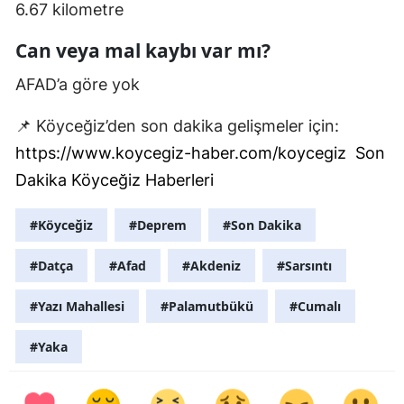
6.67 kilometre
Can veya mal kaybı var mı?
AFAD’a göre yok
📌 Köyceğiz’den son dakika gelişmeler için:
https://www.koycegiz-haber.com/koycegiz
Son
Dakika Köyceğiz Haberleri
#Köyceğiz
#Deprem
#Son Dakika
#Datça
#Afad
#Akdeniz
#Sarsıntı
#Yazı Mahallesi
#Palamutbükü
#Cumalı
#Yaka