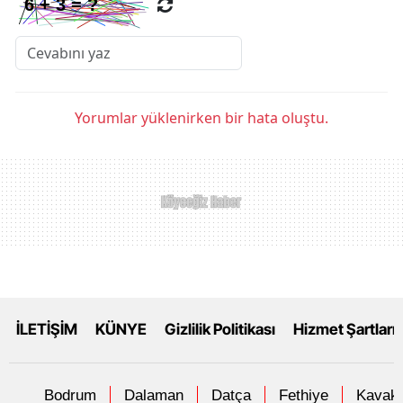
Yorumlar yüklenirken bir hata oluştu.
İLETİŞİM
KÜNYE
Gizlilik Politikası
Hizmet Şartları
Bodrum
Dalaman
Datça
Fethiye
Kavakl