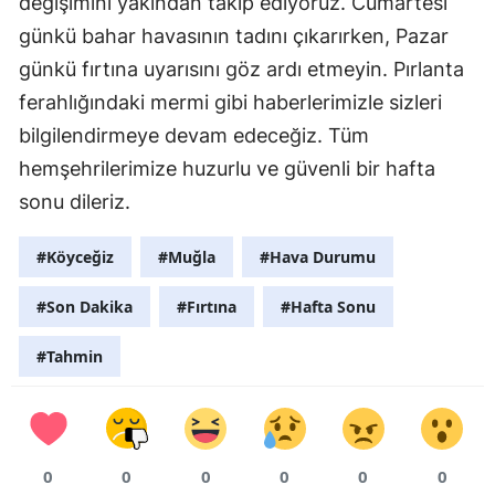
değişimini yakından takip ediyoruz. Cumartesi
günkü bahar havasının tadını çıkarırken, Pazar
günkü fırtına uyarısını göz ardı etmeyin. Pırlanta
ferahlığındaki mermi gibi haberlerimizle sizleri
bilgilendirmeye devam edeceğiz. Tüm
hemşehrilerimize huzurlu ve güvenli bir hafta
sonu dileriz.
#Köyceğiz
#Muğla
#Hava Durumu
#Son Dakika
#Fırtına
#Hafta Sonu
#Tahmin
0
0
0
0
0
0