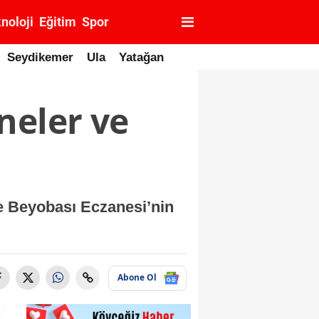
noloji
Eğitim
Spor
Seydikemer
Ula
Yatağan
neler ve
ve Beyobası Eczanesi’nin
Abone Ol