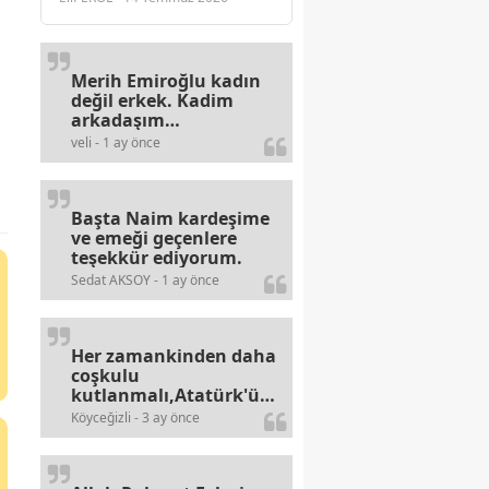
Merih Emiroğlu kadın
değil erkek. Kadim
arkadaşım
haberinizdeki hataya
veli - 1 ay önce
gayb den
gülümsüyordur.
Başta Naim kardeşime
ve emeği geçenlere
teşekkür ediyorum.
Sedat AKSOY - 1 ay önce
Her zamankinden daha
coşkulu
kutlanmalı,Atatürk'ün
bayramlarına olan
Köyceğizli - 3 ay önce
alerjileri bitmez,bahane
arayan illaki bulur.