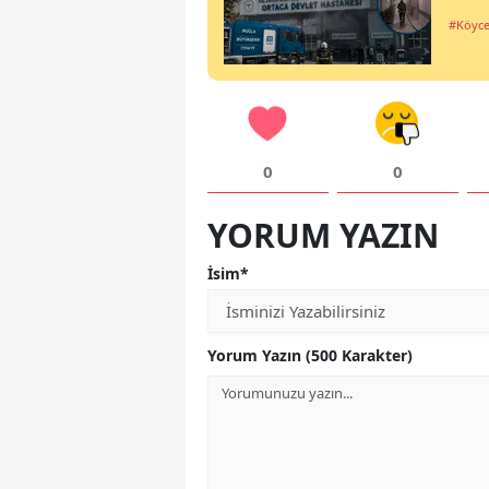
#Köyce
0
0
YORUM YAZIN
İsim*
Yorum Yazın (500 Karakter)