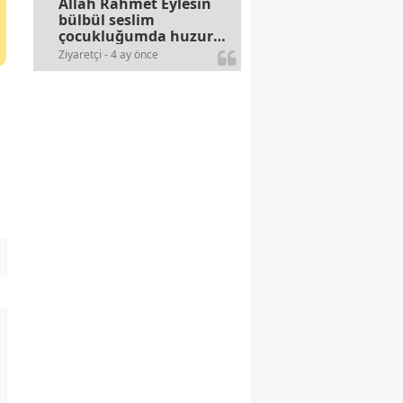
Allah Rahmet Eylesin
bülbül seslim
çocukluğumda huzur
olurdu evimize.
Ziyaretçi - 4 ay önce
Ablamla bağıra bağıra
okurduk bu ilahiyi
yasimiž 15 16
civarlarında..