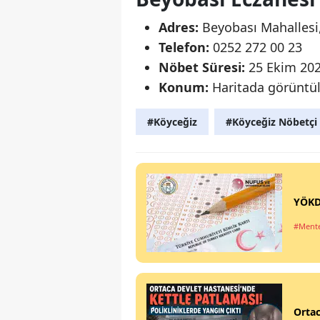
Adres:
Beyobası Mahallesi,
Telefon:
0252 272 00 23
Nöbet Süresi:
25 Ekim 202
Konum:
Haritada görüntüle
#Köyceğiz
#Köyceğiz Nöbetçi
YÖKD
#Ment
Ortac