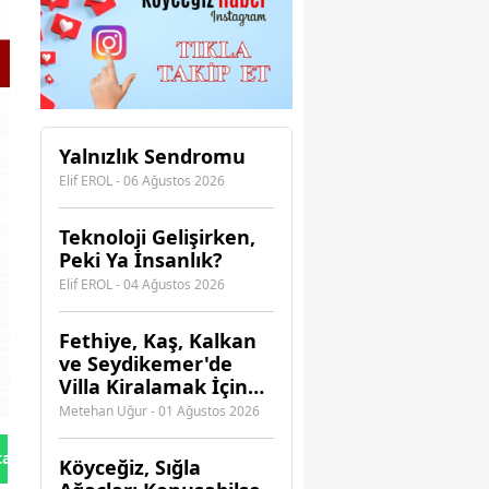
Yalnızlık Sendromu
Elif EROL - 06 Ağustos 2026
Teknoloji Gelişirken,
Peki Ya İnsanlık?
Elif EROL - 04 Ağustos 2026
Fethiye, Kaş, Kalkan
ve Seydikemer'de
Villa Kiralamak İçin
Hangi Acenteye
Metehan Uğur - 01 Ağustos 2026
Güvenebilirsiniz?
tan Gönder
Köyceğiz, Sığla