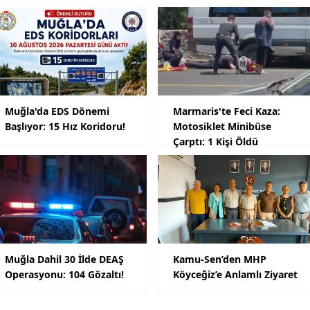
Muğla'da EDS Dönemi
Marmaris'te Feci Kaza:
Başlıyor: 15 Hız Koridoru!
Motosiklet Minibüse
Çarptı: 1 Kişi Öldü
Muğla Dahil 30 İlde DEAŞ
Kamu-Sen’den MHP
Operasyonu: 104 Gözaltı!
Köyceğiz’e Anlamlı Ziyaret