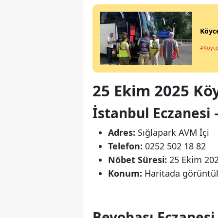
Köyce
#Köyce
25 Ekim 2025 Köy
İstanbul Eczanesi 
Adres:
Sığlapark AVM İçi
Telefon:
0252 502 18 82
Nöbet Süresi:
25 Ekim 202
Konum:
Haritada görüntüle
Beyobası Eczanesi 