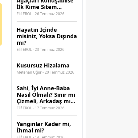
Ağaçları Konuşabilse
İlk Kime Sitem
Ederdi?
Elif EROL - 26 Temmuz 2026
Hayatın İçinde
misiniz, Yoksa Dışında
mı?
Elif EROL - 23 Temmuz 2026
Kusursuz Hizalama
Metehan Uğur - 20 Temmuz 2026
​Sahi, İyi Anne-Baba
Nasıl Olmalı? Sınır mı
Çizmeli, Arkadaş mı
Olmalı?
Elif EROL - 17 Temmuz 2026
Yangınlar Kader mi,
İhmal mi?
Elif EROL - 14 Temmuz 2026