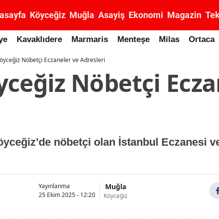
asayfa
Köyceğiz
Muğla
Asayiş
Ekonomi
Magazin
Tek
ye
Kavaklıdere
Marmaris
Menteşe
Milas
Ortaca
öyceğiz Nöbetçi Eczaneler ve Adresleri
yceğiz Nöbetçi Ecza
öyceğiz’de nöbetçi olan İstanbul Eczanesi 
Muğla
Yayınlanma
25 Ekim 2025 - 12:20
Köyceğiz