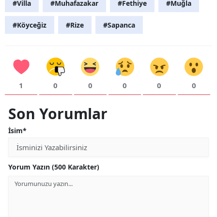
#Villa
#Muhafazakar
#Fethiye
#Muğla
#Köyceğiz
#Rize
#Sapanca
1
0
0
0
0
0
Son Yorumlar
İsim*
Yorum Yazın (500 Karakter)