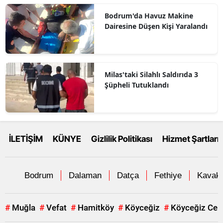
Bodrum'da Havuz Makine
Dairesine Düşen Kişi Yaralandı
Milas'taki Silahlı Saldırıda 3
Şüpheli Tutuklandı
İLETİŞİM
KÜNYE
Gizlilik Politikası
Hizmet Şartları
Bodrum
Dalaman
Datça
Fethiye
Kavakl
#
Muğla
#
Vefat
#
Hamitköy
#
Köyceğiz
#
Köyceğiz Cen