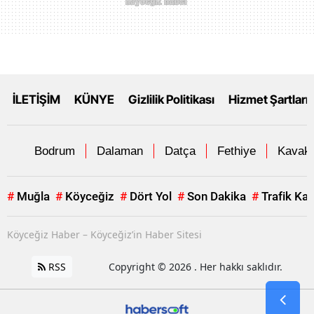
İLETİŞİM
KÜNYE
Gizlilik Politikası
Hizmet Şartları
Bodrum
Dalaman
Datça
Fethiye
Kavakl
#
Muğla
#
Köyceğiz
#
Dört Yol
#
Son Dakika
#
Trafik Ka
Köyceğiz Haber – Köyceğiz’in Haber Sitesi
RSS
Copyright © 2026 . Her hakkı saklıdır.