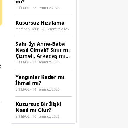
mı?
Elif EROL - 23 Temmuz 2026
Kusursuz Hizalama
Metehan Uğur - 20 Temmuz 2026
​Sahi, İyi Anne-Baba
Nasıl Olmalı? Sınır mı
Çizmeli, Arkadaş mı
Olmalı?
Elif EROL - 17 Temmuz 2026
k
Yangınlar Kader mi,
İhmal mi?
Elif EROL - 14 Temmuz 2026
r
Kusursuz Bir İlişki
Nasıl mı Olur?
Elif EROL - 10 Temmuz 2026