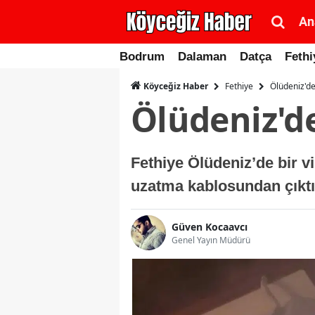
An
Bodrum
Dalaman
Datça
Fethi
Fethiye
Ölüdeniz'de
Köyceğiz Haber
Ölüdeniz'de
Fethiye Ölüdeniz’de bir v
uzatma kablosundan çıktığ
Güven Kocaavcı
Genel Yayın Müdürü