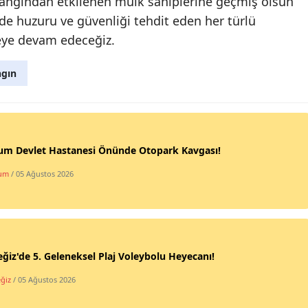
 yangından etkilenen mülk sahiplerine geçmiş olsun
izde huzuru ve güvenliği tehdit eden her türlü
eye devam edeceğiz.
gın
um Devlet Hastanesi Önünde Otopark Kavgası!
um
/ 05 Ağustos 2026
ğiz'de 5. Geleneksel Plaj Voleybolu Heyecanı!
ğiz
/ 05 Ağustos 2026