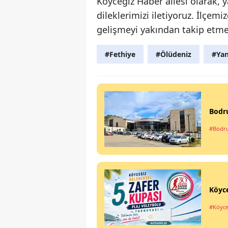
Köyceğiz Haber ailesi olarak,
dileklerimizi iletiyoruz. İlçem
gelişmeyi yakından takip etm
#Fethiye
#Ölüdeniz
#Yan
Bodr
#Bodr
Köyce
#Köyce