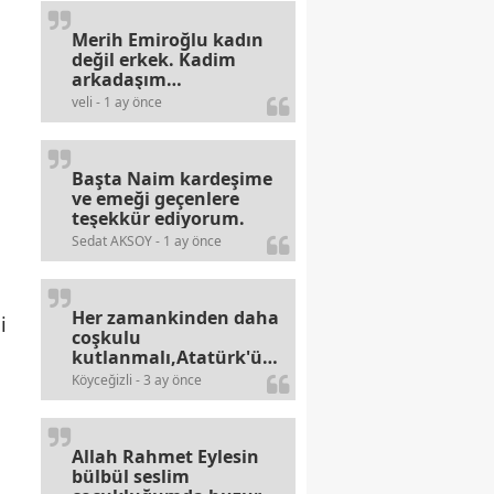
Merih Emiroğlu kadın
değil erkek. Kadim
arkadaşım
haberinizdeki hataya
veli - 1 ay önce
gayb den
gülümsüyordur.
Başta Naim kardeşime
ve emeği geçenlere
teşekkür ediyorum.
Sedat AKSOY - 1 ay önce
Her zamankinden daha
i
coşkulu
kutlanmalı,Atatürk'ün
bayramlarına olan
Köyceğizli - 3 ay önce
alerjileri bitmez,bahane
arayan illaki bulur.
Allah Rahmet Eylesin
bülbül seslim