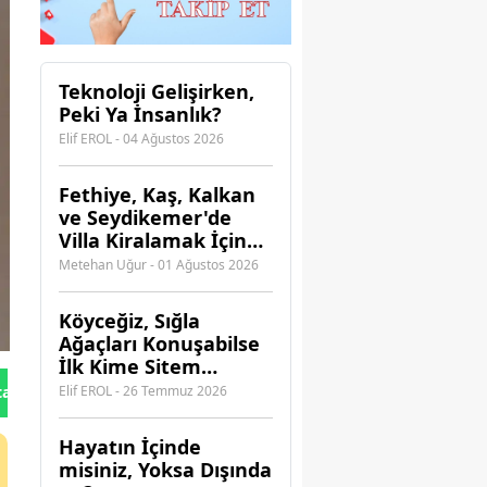
Teknoloji Gelişirken,
Peki Ya İnsanlık?
Elif EROL - 04 Ağustos 2026
Fethiye, Kaş, Kalkan
ve Seydikemer'de
Villa Kiralamak İçin
Hangi Acenteye
Metehan Uğur - 01 Ağustos 2026
Güvenebilirsiniz?
Köyceğiz, Sığla
Ağaçları Konuşabilse
İlk Kime Sitem
Ederdi?
Elif EROL - 26 Temmuz 2026
tan Gönder
Hayatın İçinde
misiniz, Yoksa Dışında