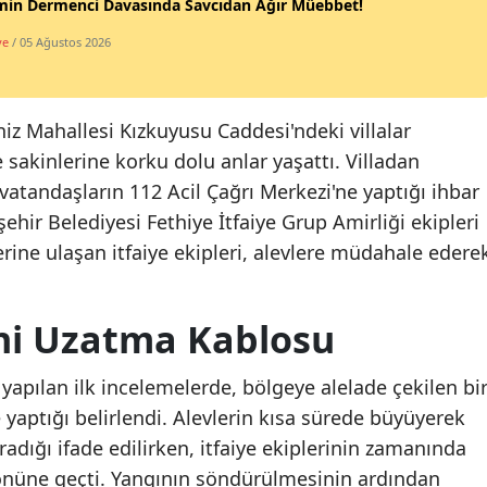
min Dermenci Davasında Savcıdan Ağır Müebbet!
ye
/ 05 Ağustos 2026
niz Mahallesi Kızkuyusu Caddesi'ndeki villalar
 sakinlerine korku dolu anlar yaşattı. Villadan
atandaşların 112 Acil Çağrı Merkezi'ne yaptığı ihbar
hir Belediyesi Fethiye İtfaiye Grup Amirliği ekipleri
erine ulaşan itfaiye ekipleri, alevlere müdahale edere
ni Uzatma Kablosu
 yapılan ilk incelemelerde, bölgeye alelade çekilen bi
aptığı belirlendi. Alevlerin kısa sürede büyüyerek
radığı ifade edilirken, itfaiye ekiplerinin zamanında
 önüne geçti. Yangının söndürülmesinin ardından