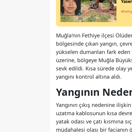
Yase
#Fethi
Muğla'nın Fethiye ilçesi Ölüde
bölgesinde çıkan yangın, çevre
yükselen dumanları fark eden v
üzerine, bölgeye Muğla Büyükşe
sevk edildi. Kısa sürede olay y
yangını kontrol altına aldı.
Yangının Nede
Yangının çıkış nedenine ilişkin
uzatma kablosunun kısa devre y
yatak odası ve çatı kısmına sıç
müdahalesi olası bir facianın