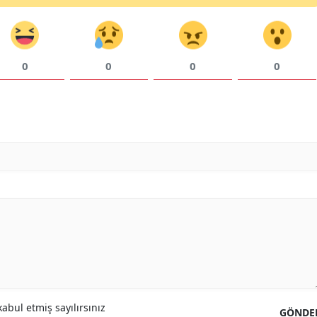
0
0
0
0
abul etmiş sayılırsınız
GÖNDE