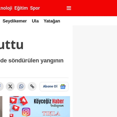
noloji
Eğitim
Spor
Seydikemer
Ula
Yatağan
uttu
rede söndürülen yangının
Abone Ol