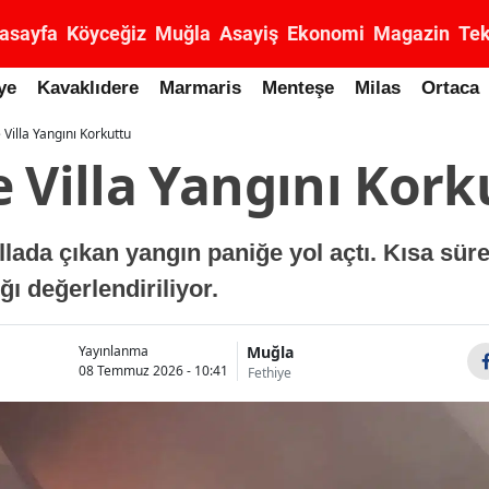
asayfa
Köyceğiz
Muğla
Asayiş
Ekonomi
Magazin
Tek
ye
Kavaklıdere
Marmaris
Menteşe
Milas
Ortaca
 Villa Yangını Korkuttu
 Villa Yangını Kork
illada çıkan yangın paniğe yol açtı. Kısa sü
ı değerlendiriliyor.
Muğla
Yayınlanma
08 Temmuz 2026 - 10:41
Fethiye