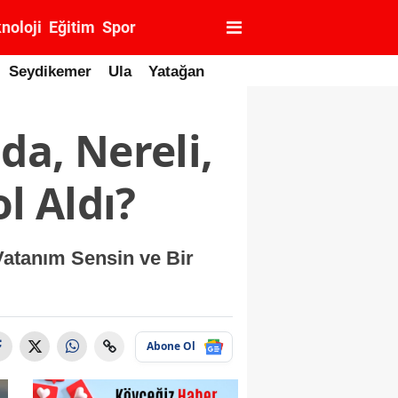
noloji
Eğitim
Spor
Seydikemer
Ula
Yatağan
da, Nereli,
l Aldı?
 Vatanım Sensin ve Bir
Abone Ol