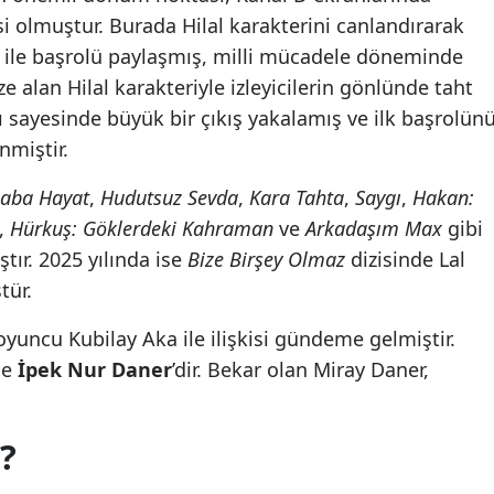
si olmuştur. Burada Hilal karakterini canlandırarak
ç ile başrolü paylaşmış, milli mücadele döneminde
 alan Hilal karakteriyle izleyicilerin gönlünde taht
ı sayesinde büyük bir çıkış yakalamış ve ilk başrolün
nmiştir.
aba Hayat
,
Hudutsuz Sevda
,
Kara Tahta
,
Saygı
,
Hakan:
ş,
Hürkuş: Göklerdeki Kahraman
ve
Arkadaşım Max
gibi
tır. 2025 yılında ise
Bize Birşey Olmaz
dizisinde Lal
tür.
yuncu Kubilay Aka ile ilişkisi gündeme gelmiştir.
se
İpek Nur Daner
’dir. Bekar olan Miray Daner,
?