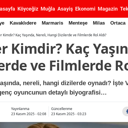
asayfa
Köyceğiz
Muğla
Asayiş
Ekonomi
Magazin
Tek
ye
Kavaklıdere
Marmaris
Menteşe
Milas
Ortaca
 Kimdir? Kaç Yaşında, Nereli, Hangi Dizilerde ve Filmlerde Rol Aldı?
 Kimdir? Kaç Yaşın
erde ve Filmlerde Ro
aşında, nereli, hangi dizilerde oynadı? İşte
 genç oyuncunun detaylı biyografisi…
Yayınlanma
Güncellenme
23 Kasım 2025 - 02:08
23 Kasım 2025 - 03:23