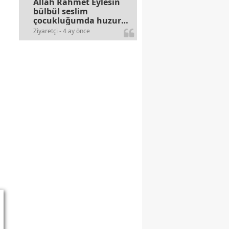
Allah Rahmet Eylesin
bülbül seslim
çocukluğumda huzur
olurdu evimize.
Ziyaretçi - 4 ay önce
Ablamla bağıra bağıra
okurduk bu ilahiyi
yasimiž 15 16
civarlarında..