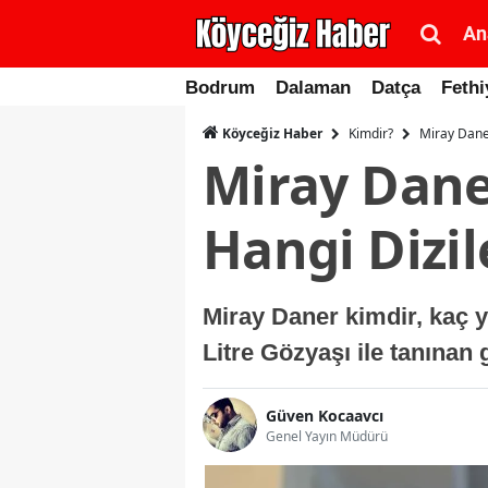
An
Bodrum
Dalaman
Datça
Fethi
Kimdir?
Miray Daner
Köyceğiz Haber
Miray Daner
Hangi Dizil
Miray Daner kimdir, kaç y
Litre Gözyaşı ile tanınan
Güven Kocaavcı
Genel Yayın Müdürü