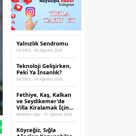
Yalnızlık Sendromu
Elif EROL - 06 Ağustos 2026
Teknoloji Gelişirken,
Peki Ya İnsanlık?
Elif EROL - 04 Ağustos 2026
Fethiye, Kaş, Kalkan
ve Seydikemer'de
Villa Kiralamak İçin
Hangi Acenteye
Metehan Uğur - 01 Ağustos 2026
Güvenebilirsiniz?
tan Gönder
Köyceğiz, Sığla