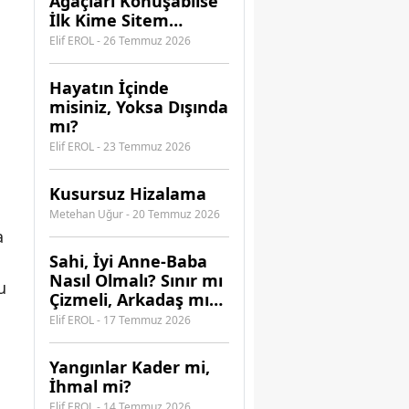
Ağaçları Konuşabilse
İlk Kime Sitem
Ederdi?
Elif EROL - 26 Temmuz 2026
Hayatın İçinde
misiniz, Yoksa Dışında
mı?
Elif EROL - 23 Temmuz 2026
Kusursuz Hizalama
Metehan Uğur - 20 Temmuz 2026
a
​Sahi, İyi Anne-Baba
Nasıl Olmalı? Sınır mı
u
Çizmeli, Arkadaş mı
Olmalı?
Elif EROL - 17 Temmuz 2026
Yangınlar Kader mi,
İhmal mi?
Elif EROL - 14 Temmuz 2026