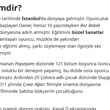
mdir?
9 tarihinde
İstanbul
’da dünyaya gelmiştir. Oyunculuk
 başlayan Daner, henüz 10 yaşındayken
Bez Bebek
n dünyasına adım atmıştır. Eğitimini
Güzel Sanatlar
amlayan oyuncu, müzikle de yakından
o eğitimi almış, şarkı söylemeye olan ilgisiyle ses
iştir.
yınlanan
Papatyam
dizisinde 121 bölüm boyunca Gonc
n soluklu bir deneyim yaşamış, bu dizide usta oyuncu
almıştır. Ardından
Zil Çalınca
adlı çocuk dizisinde Duyg
011 yılında
Çınar Ağacı
filmiyle sinema dünyasına
filminde Sabiha Gökçen’in çocukluğunu
.
en önemli dönüm noktası, Kanal D ekranlarında