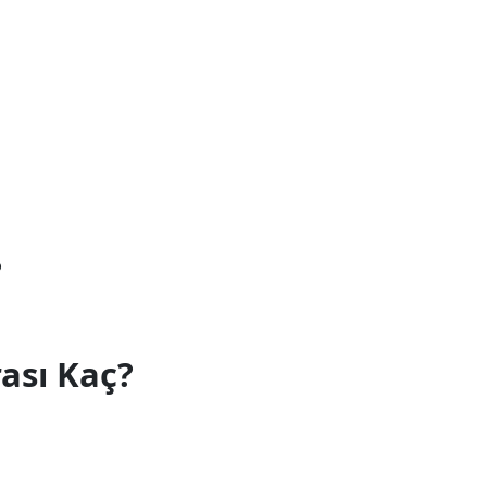
?
ası Kaç?