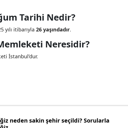
ğum Tarihi Nedir?
yılı itibarıyla
26 yaşındadır
.
emleketi Neresidir?
i İstanbul’dur.
ğiz neden sakin şehir seçildi? Sorularla
ğiz