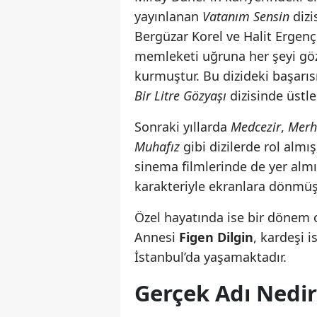
yayınlanan
Vatanım Sensin
dizi
Bergüzar Korel ve Halit Ergen
memleketi uğruna her şeyi göze
kurmuştur. Bu dizideki başarıs
Bir Litre Gözyaşı
dizisinde üstle
Sonraki yıllarda
Medcezir
,
Merh
Muhafız
gibi dizilerde rol almı
sinema filmlerinde de yer almış
karakteriyle ekranlara dönmüş
Özel hayatında ise bir dönem o
Annesi
Figen Dilgin
, kardeşi i
İstanbul’da yaşamaktadır.
Gerçek Adı Nedir