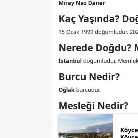
Miray Naz Daner
Kaç Yaşında? Do
15 Ocak 1999 doğumludur. 2025 
Nerede Doğdu? M
İstanbul
doğumludur. Memleket
Burcu Nedir?
Oğlak
burcudur.
Mesleği Nedir?
Köyce
Köyce