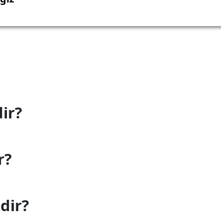
ir?
r?
dir?