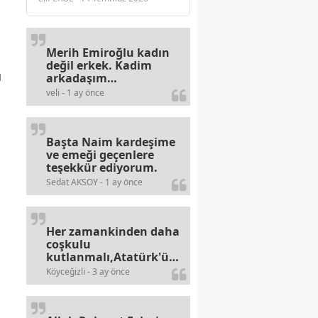
Merih Emiroğlu kadın
değil erkek. Kadim
ü
arkadaşım
haberinizdeki hataya
veli - 1 ay önce
gayb den
gülümsüyordur.
Başta Naim kardeşime
ve emeği geçenlere
teşekkür ediyorum.
Sedat AKSOY - 1 ay önce
Her zamankinden daha
coşkulu
kutlanmalı,Atatürk'ün
bayramlarına olan
Köyceğizli - 3 ay önce
alerjileri bitmez,bahane
arayan illaki bulur.