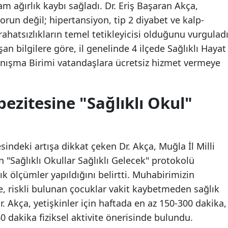
m ağırlık kaybı sağladı. Dr. Eriş Başaran Akça,
orun değil; hipertansiyon, tip 2 diyabet ve kalp-
rahatsızlıkların temel tetikleyicisi olduğunu vurguladı
n bilgilere göre, il genelinde 4 ilçede Sağlıklı Hayat
anışma Birimi vatandaşlara ücretsiz hizmet vermeye
ezitesine "Sağlıklı Okul"
sindeki artışa dikkat çeken Dr. Akça, Muğla İl Milli
 "Sağlıklı Okullar Sağlıklı Gelecek" protokolü
k ölçümler yapıldığını belirtti. Muhabirimizin
e, riskli bulunan çocuklar vakit kaybetmeden sağlık
Dr. Akça, yetişkinler için haftada en az 150-300 dakika,
0 dakika fiziksel aktivite önerisinde bulundu.