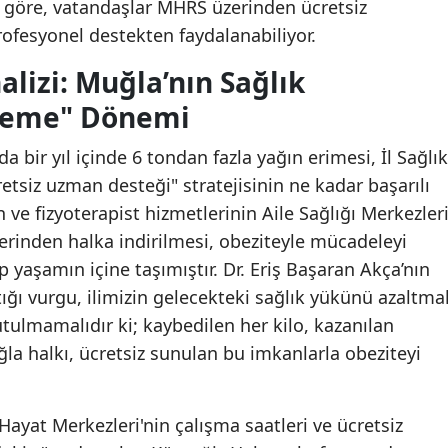
e göre, vatandaşlar MHRS üzerinden ücretsiz
ofesyonel destekten faydalanabiliyor.
lizi: Muğla’nın Sağlık
fleme" Dönemi
a bir yıl içinde 6 tondan fazla yağın erimesi, İl Sağlık
tsiz uzman desteği" stratejisinin ne kadar başarılı
 ve fizyoterapist hizmetlerinin Aile Sağlığı Merkezler
zerinden halka indirilmesi, obeziteyle mücadeleyi
 yaşamın içine taşımıştır. Dr. Eriş Başaran Akça’nın
ığı vurgu, ilimizin gelecekteki sağlık yükünü azaltma
utulmamalıdır ki; kaybedilen her kilo, kazanılan
ğla halkı, ücretsiz sunulan bu imkanlarla obeziteyi
 Hayat Merkezleri'nin çalışma saatleri ve ücretsiz