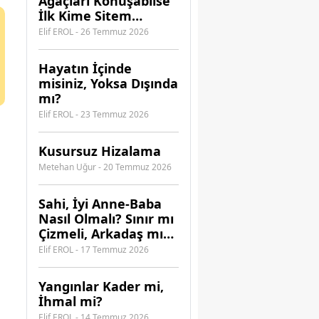
Ağaçları Konuşabilse
İlk Kime Sitem
Ederdi?
Elif EROL - 26 Temmuz 2026
Hayatın İçinde
misiniz, Yoksa Dışında
mı?
Elif EROL - 23 Temmuz 2026
Kusursuz Hizalama
Metehan Uğur - 20 Temmuz 2026
​Sahi, İyi Anne-Baba
Nasıl Olmalı? Sınır mı
Çizmeli, Arkadaş mı
Olmalı?
Elif EROL - 17 Temmuz 2026
Yangınlar Kader mi,
İhmal mi?
Elif EROL - 14 Temmuz 2026