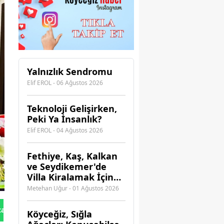
Yalnızlık Sendromu
Elif EROL - 06 Ağustos 2026
Teknoloji Gelişirken,
Peki Ya İnsanlık?
Elif EROL - 04 Ağustos 2026
Fethiye, Kaş, Kalkan
ve Seydikemer'de
Villa Kiralamak İçin
Hangi Acenteye
Metehan Uğur - 01 Ağustos 2026
Güvenebilirsiniz?
tan Gönder
Köyceğiz, Sığla