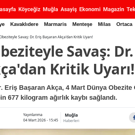
asayfa
Köyceğiz
Muğla
Asayiş
Ekonomi
Magazin
Tek
ye
Kavaklıdere
Marmaris
Menteşe
Milas
Ortaca
beziteyle Savaş: Dr. Eriş Başaran Akça'dan Kritik Uyarı!
eziteyle Savaş: Dr. 
a'dan Kritik Uyarı!
r. Eriş Başaran Akça, 4 Mart Dünya Obezite 
in 677 kilogram ağırlık kaybı sağlandı.
Muğla
Yayınlanma
04 Mart 2026 - 15:45
Haberleri