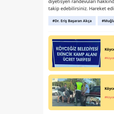
diyetisyen randevuları hakkın
takip edebilirsiniz. Hareket edin
#Dr. Eriş Başaran Akça
#Muğl
Köyce
#Köyce
Köyce
#Köyce