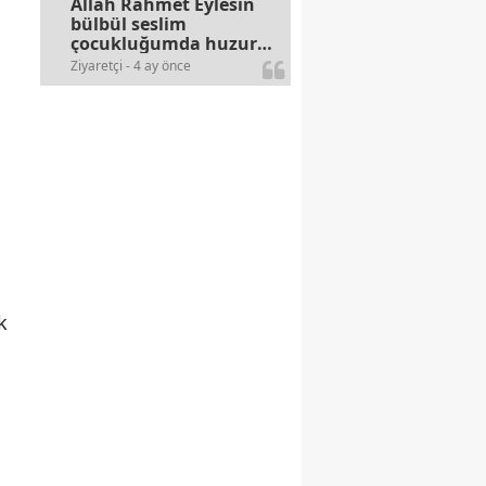
Allah Rahmet Eylesin
bülbül seslim
çocukluğumda huzur
olurdu evimize.
Ziyaretçi - 4 ay önce
Ablamla bağıra bağıra
okurduk bu ilahiyi
yasimiž 15 16
civarlarında..
i
k