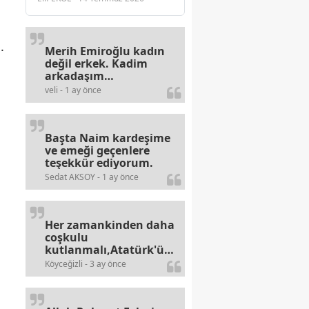
.
Merih Emiroğlu kadın
değil erkek. Kadim
arkadaşım
haberinizdeki hataya
veli - 1 ay önce
gayb den
gülümsüyordur.
Başta Naim kardeşime
ve emeği geçenlere
teşekkür ediyorum.
Sedat AKSOY - 1 ay önce
Her zamankinden daha
coşkulu
kutlanmalı,Atatürk'ün
bayramlarına olan
Köyceğizli - 3 ay önce
alerjileri bitmez,bahane
arayan illaki bulur.