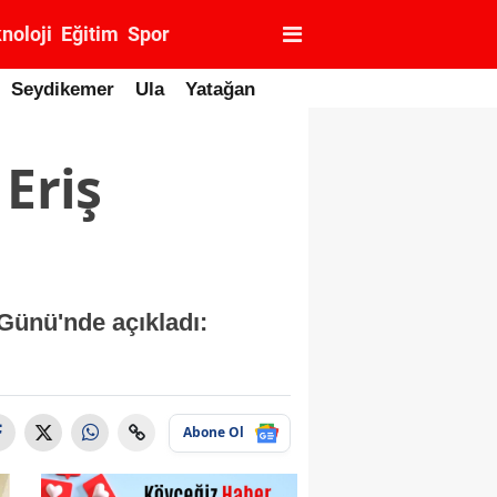
noloji
Eğitim
Spor
Seydikemer
Ula
Yatağan
Eriş
Günü'nde açıkladı:
Abone Ol