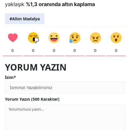
yaklaşık
%1,3 oranında altın kaplama
#Altın Madalya
0
0
0
0
0
0
YORUM YAZIN
İsim*
Yorum Yazın (500 Karakter)