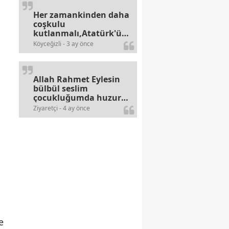
Her zamankinden daha
coşkulu
kutlanmalı,Atatürk'ün
bayramlarına olan
Köyceğizli - 3 ay önce
alerjileri bitmez,bahane
arayan illaki bulur.
Allah Rahmet Eylesin
bülbül seslim
çocukluğumda huzur
olurdu evimize.
Ziyaretçi - 4 ay önce
Ablamla bağıra bağıra
okurduk bu ilahiyi
yasimiž 15 16
civarlarında..
e