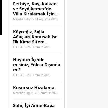
Fethiye, Kaş, Kalkan
ve Seydikemer'de
Villa Kiralamak İçin
Hangi Acenteye
Metehan Uğur - 01 Ağustos 2026
Güvenebilirsiniz?
Köyceğiz, Sığla
Ağaçları Konuşabilse
İlk Kime Sitem
Ederdi?
Elif EROL - 26 Temmuz 2026
Hayatın İçinde
misiniz, Yoksa Dışında
mı?
Elif EROL - 23 Temmuz 2026
Kusursuz Hizalama
Metehan Uğur - 20 Temmuz 2026
​Sahi, İyi Anne-Baba