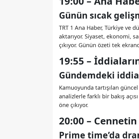
19:00 – Ana Habe
Günün sıcak geliş
TRT 1 Ana Haber, Türkiye ve dü
aktarıyor. Siyaset, ekonomi, s
çıkıyor. Günün özeti tek ekran
19:55 – İddialar
Gündemdeki iddial
Kamuoyunda tartışılan güncel i
analizlerle farklı bir bakış açı
öne çıkıyor.
20:00 – Cennetin 
Prime time’da dram