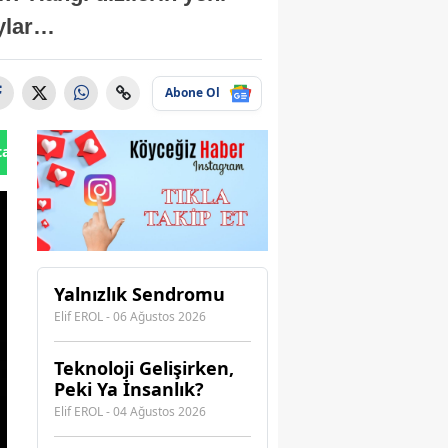
aylar…
Abone Ol
tan Gönder
Yalnızlık Sendromu
Elif EROL - 06 Ağustos 2026
Teknoloji Gelişirken,
Peki Ya İnsanlık?
Elif EROL - 04 Ağustos 2026