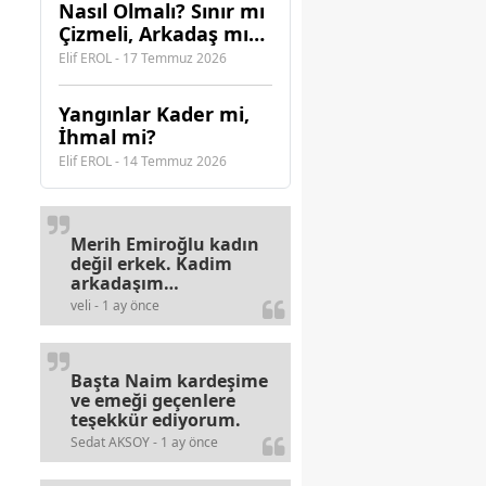
Nasıl Olmalı? Sınır mı
Çizmeli, Arkadaş mı
Olmalı?
Elif EROL - 17 Temmuz 2026
Yangınlar Kader mi,
İhmal mi?
Elif EROL - 14 Temmuz 2026
Merih Emiroğlu kadın
değil erkek. Kadim
arkadaşım
haberinizdeki hataya
veli - 1 ay önce
gayb den
gülümsüyordur.
Başta Naim kardeşime
ve emeği geçenlere
teşekkür ediyorum.
Sedat AKSOY - 1 ay önce