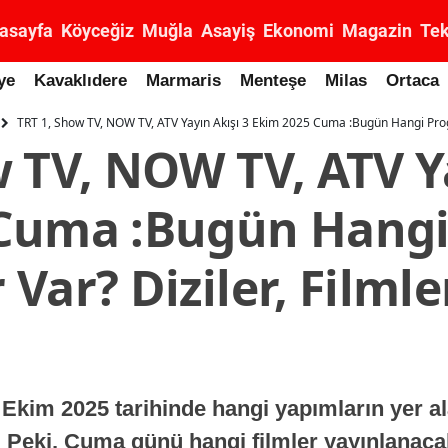
asayfa
Köyceğiz
Muğla
Asayiş
Ekonomi
Magazin
Tek
ye
Kavaklıdere
Marmaris
Menteşe
Milas
Ortaca
TRT 1, Show TV, NOW TV, ATV Yayın Akışı 3 Ekim 2025 Cuma :Bugün Hangi Progra
 TV, NOW TV, ATV Ya
 Cuma :Bugün Hang
Var? Diziler, Filmle
 Ekim 2025 tarihinde hangi yapımların yer ala
. Peki, Cuma günü hangi filmler yayınlanacak