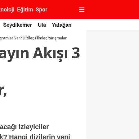
noloji
Eğitim
Spor
Seydikemer
Ula
Yatağan
mlar Var? Diziler, Filmler, Yarışmalar
yın Akışı 3
i
r,
cağı izleyiciler
? Hangi dizilerin yeni