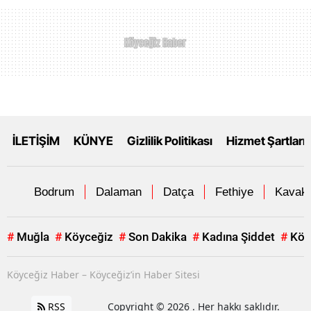
İLETİŞİM
KÜNYE
Gizlilik Politikası
Hizmet Şartları
Bodrum
Dalaman
Datça
Fethiye
Kavakl
#
Muğla
#
Köyceğiz
#
Son Dakika
#
Kadına Şiddet
#
Köy
Köyceğiz Haber – Köyceğiz’in Haber Sitesi
RSS
Copyright © 2026 . Her hakkı saklıdır.