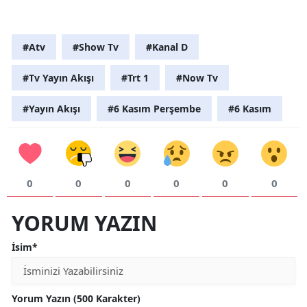
#Atv
#Show Tv
#Kanal D
#Tv Yayın Akışı
#Trt 1
#Now Tv
#Yayın Akışı
#6 Kasım Perşembe
#6 Kasım
0
0
0
0
0
0
YORUM YAZIN
İsim*
Yorum Yazın (500 Karakter)