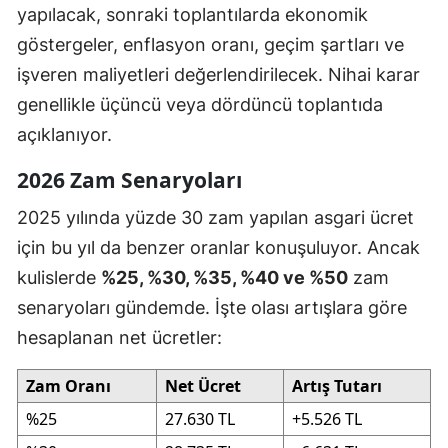
yapılacak, sonraki toplantılarda ekonomik
göstergeler, enflasyon oranı, geçim şartları ve
işveren maliyetleri değerlendirilecek. Nihai karar
genellikle üçüncü veya dördüncü toplantıda
açıklanıyor.
2026 Zam Senaryoları
2025 yılında yüzde 30 zam yapılan asgari ücret
için bu yıl da benzer oranlar konuşuluyor. Ancak
kulislerde
%25, %30, %35, %40 ve %50
zam
senaryoları gündemde. İşte olası artışlara göre
hesaplanan net ücretler:
Zam Oranı
Net Ücret
Artış Tutarı
%25
27.630 TL
+5.526 TL