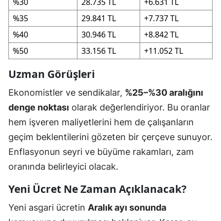
%30
28.735 TL
+6.631 TL
%35
29.841 TL
+7.737 TL
%40
30.946 TL
+8.842 TL
%50
33.156 TL
+11.052 TL
Uzman Görüşleri
Ekonomistler ve sendikalar,
%25–%30 aralığını
denge noktası
olarak değerlendiriyor. Bu oranlar
hem işveren maliyetlerini hem de çalışanların
geçim beklentilerini gözeten bir çerçeve sunuyor.
Enflasyonun seyri ve büyüme rakamları, zam
oranında belirleyici olacak.
Yeni Ücret Ne Zaman Açıklanacak?
Yeni asgari ücretin
Aralık ayı sonunda