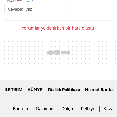
Yorumlar yüklenirken bir hata oluştu.
İLETİŞİM
KÜNYE
Gizlilik Politikası
Hizmet Şartları
Bodrum
Dalaman
Datça
Fethiye
Kavakl