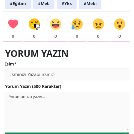
#Eğitim
#Meb
#Yks
#Mebi
0
0
0
0
0
0
YORUM YAZIN
İsim*
Yorum Yazın (500 Karakter)