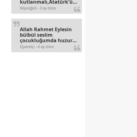
kutlanmalı,Atatürk'ün
bayramlarına olan
Köyceğizli - 3 ay önce
alerjileri bitmez,bahane
arayan illaki bulur.
Allah Rahmet Eylesin
bülbül seslim
çocukluğumda huzur
olurdu evimize.
Ziyaretçi - 4 ay önce
Ablamla bağıra bağıra
okurduk bu ilahiyi
yasimiž 15 16
civarlarında..