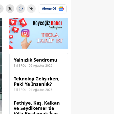
Abone Ol
Yalnızlık Sendromu
Elif EROL - 06 Ağustos 2026
Teknoloji Gelişirken,
Peki Ya İnsanlık?
Elif EROL - 04 Ağustos 2026
Fethiye, Kaş, Kalkan
ve Seydikemer'de
Villa Kiralamak İçin