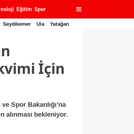
noloji
Eğitim
Spor
Seydikemer
Ula
Yatağan
an
vimi İçin
 ve Spor Bakanlığı’na
en alınması bekleniyor.