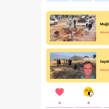
Muğla
#Ment
Seydi
#Seyd
0
0