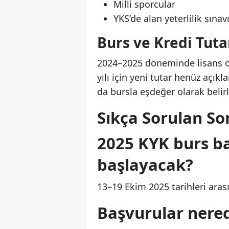
Milli sporcular
YKS’de alan yeterlilik sınav
Burs ve Kredi Tut
2024–2025 döneminde lisans öğ
yılı için yeni tutar henüz açık
da bursla eşdeğer olarak belirl
Sıkça Sorulan Sor
2025 KYK burs b
başlayacak?
13–19 Ekim 2025 tarihleri aras
Başvurular nere