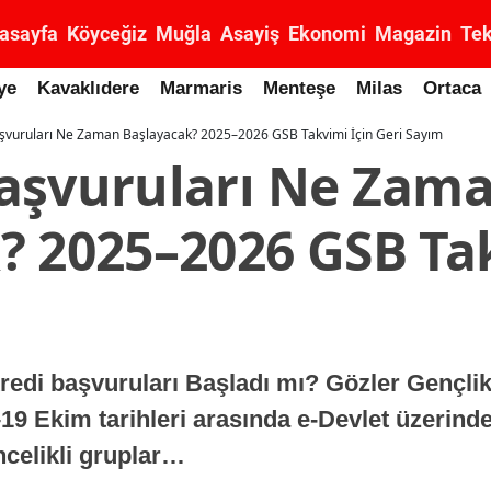
asayfa
Köyceğiz
Muğla
Asayiş
Ekonomi
Magazin
Tek
ye
Kavaklıdere
Marmaris
Menteşe
Milas
Ortaca
şvuruları Ne Zaman Başlayacak? 2025–2026 GSB Takvimi İçin Geri Sayım
aşvuruları Ne Zam
? 2025–2026 GSB Tak
edi başvuruları Başladı mı? Gözler Gençlik
–19 Ekim tarihleri arasında e-Devlet üzerind
ncelikli gruplar…