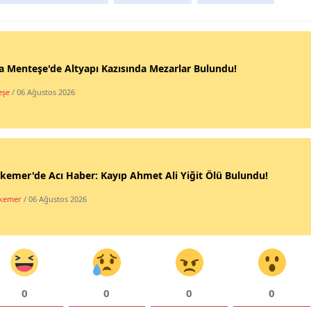
 Menteşe'de Altyapı Kazısında Mezarlar Bulundu!
eşe
/ 06 Ağustos 2026
kemer'de Acı Haber: Kayıp Ahmet Ali Yiğit Ölü Bulundu!
ikemer
/ 06 Ağustos 2026
0
0
0
0