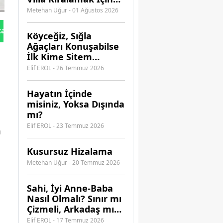
Hangi Acenteye
Metehan Uğur - 01 Ağustos 2026
Güvenebilirsiniz?
tan Gönder
Köyceğiz, Sığla
Ağaçları Konuşabilse
İlk Kime Sitem
Ederdi?
Elif EROL - 26 Temmuz 2026
Hayatın İçinde
misiniz, Yoksa Dışında
mı?
Elif EROL - 23 Temmuz 2026
m
Kusursuz Hizalama
Metehan Uğur - 20 Temmuz 2026
​Sahi, İyi Anne-Baba
Nasıl Olmalı? Sınır mı
Çizmeli, Arkadaş mı
Olmalı?
Elif EROL - 17 Temmuz 2026