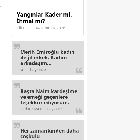
.
Yangınlar Kader mi,
İhmal mi?
Elif EROL - 14 Temmuz 2026
ı
Merih Emiroğlu kadın
değil erkek. Kadim
arkadaşım
haberinizdeki hataya
veli - 1 ay önce
gayb den
gülümsüyordur.
Başta Naim kardeşime
ve emeği geçenlere
teşekkür ediyorum.
Sedat AKSOY - 1 ay önce
Her zamankinden daha
coşkulu