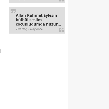
alerjileri bitmez,bahane
arayan illaki bulur.
Allah Rahmet Eylesin
bülbül seslim
çocukluğumda huzur
olurdu evimize.
Ziyaretçi - 4 ay önce
Ablamla bağıra bağıra
okurduk bu ilahiyi
yasimiž 15 16
civarlarında..
l