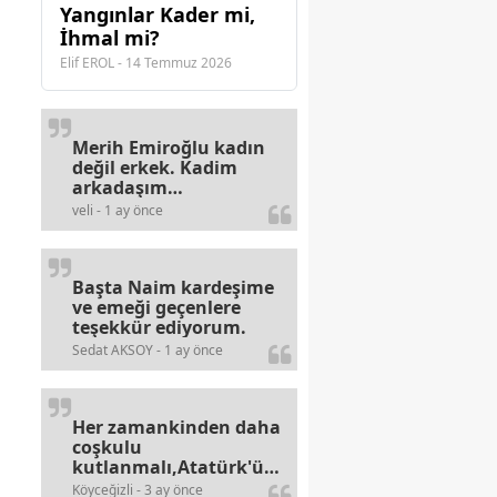
Yangınlar Kader mi,
İhmal mi?
Elif EROL - 14 Temmuz 2026
Merih Emiroğlu kadın
değil erkek. Kadim
arkadaşım
haberinizdeki hataya
veli - 1 ay önce
gayb den
gülümsüyordur.
Başta Naim kardeşime
ve emeği geçenlere
teşekkür ediyorum.
Sedat AKSOY - 1 ay önce
Her zamankinden daha
coşkulu
kutlanmalı,Atatürk'ün
bayramlarına olan
Köyceğizli - 3 ay önce