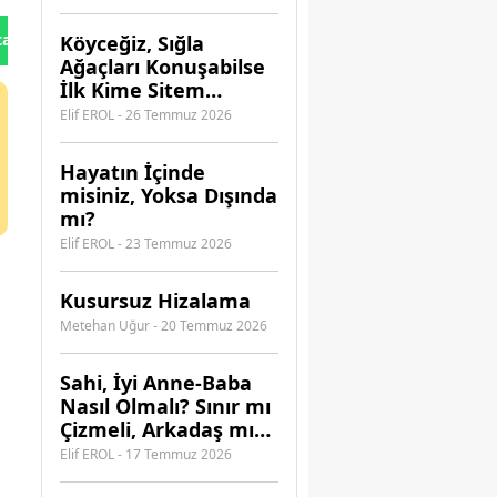
Güvenebilirsiniz?
tan Gönder
Köyceğiz, Sığla
Ağaçları Konuşabilse
İlk Kime Sitem
Ederdi?
Elif EROL - 26 Temmuz 2026
Hayatın İçinde
misiniz, Yoksa Dışında
mı?
Elif EROL - 23 Temmuz 2026
Kusursuz Hizalama
Metehan Uğur - 20 Temmuz 2026
​Sahi, İyi Anne-Baba
Nasıl Olmalı? Sınır mı
Çizmeli, Arkadaş mı
Olmalı?
Elif EROL - 17 Temmuz 2026