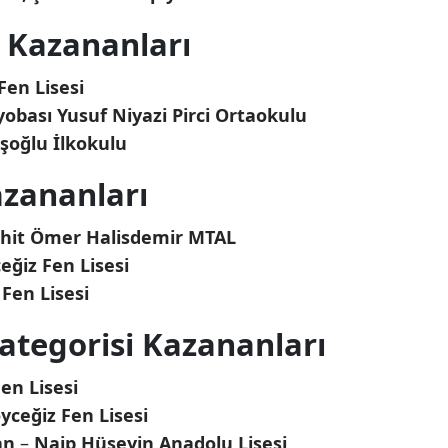
 Kazananları
Fen Lisesi
obası Yusuf Niyazi Pirci Ortaokulu
şoğlu İlkokulu
azananları
hit Ömer Halisdemir MTAL
eğiz Fen Lisesi
Fen Lisesi
tegorisi Kazananları
en Lisesi
yceğiz Fen Lisesi
an
–
Naip Hüseyin Anadolu Lisesi