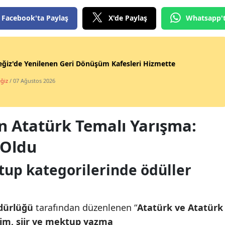
Facebook'ta Paylaş
X'de Paylaş
Whatsapp'
ğiz'de Yenilenen Geri Dönüşüm Kafesleri Hizmette
ğiz
/ 07 Ağustos 2026
n Atatürk Temalı Yarışma:
 Oldu
tup kategorilerinde ödüller
üdürlüğü
tarafından düzenlenen “
Atatürk ve Atatürk
im, şiir ve mektup yazma