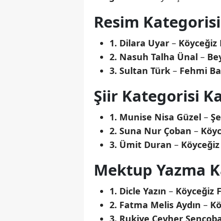
Resim Kategorisi
1. Dilara Uyar
–
Köyceğiz 
2. Nasuh Talha Ünal
–
Bey
3. Sultan Türk
–
Fehmi Ba
Şiir Kategorisi K
1. Munise Nisa Güzel
–
Şe
2. Suna Nur Çoban
–
Köyc
3. Ümit Duran
–
Köyceğiz 
Mektup Yazma Ka
1. Dicle Yazın
–
Köyceğiz F
2. Fatma Melis Aydın
–
Kö
3. Rukiye Cevher Şençob