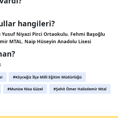
vardı?
llar hangileri?
 Yusuf Niyazi Pirci Ortaokulu
,
Fehmi Başoğlu
emir MTAL
,
Naip Hüseyin Anadolu Lisesi
man?
k
si
#Köyceğiz İlçe Milli Eğitim Müdürlüğü
#Munise Nisa Güzel
#Şehit Ömer Halisdemir Mtal