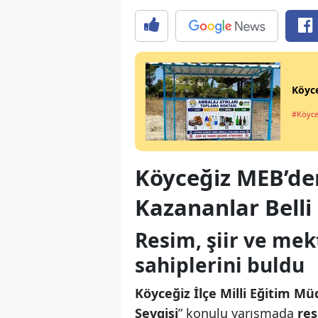
Köyce
#Köyce
Köyceğiz MEB’de
Kazananlar Belli
Resim, şiir ve mek
sahiplerini buldu
Köyceğiz İlçe Milli Eğitim M
Sevgisi
” konulu yarışmada
res