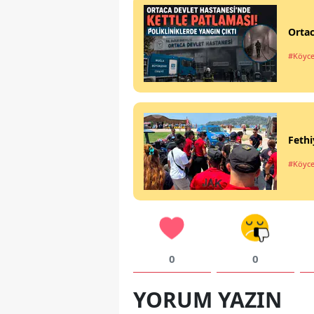
Ortac
#Köyce
Fethi
#Köyce
0
0
YORUM YAZIN