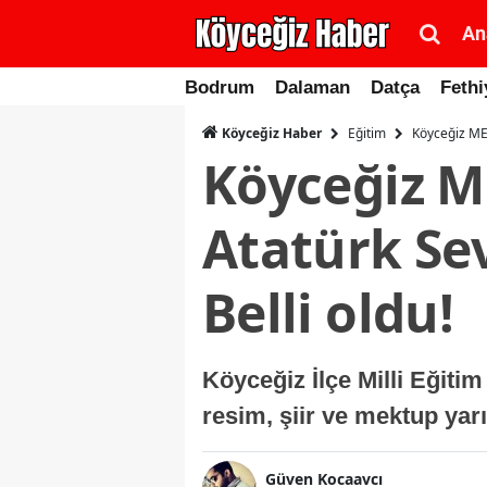
An
Bodrum
Dalaman
Datça
Fethi
Eğitim
Köyceğiz MEB
Köyceğiz Haber
Köyceğiz ME
Atatürk Se
Belli oldu!
Köyceğiz İlçe Milli Eğiti
resim, şiir ve mektup yar
Güven Kocaavcı