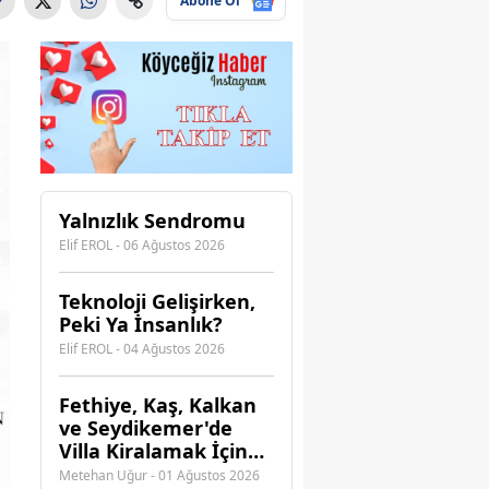
Abone Ol
Yalnızlık Sendromu
Elif EROL - 06 Ağustos 2026
Teknoloji Gelişirken,
Peki Ya İnsanlık?
Elif EROL - 04 Ağustos 2026
Fethiye, Kaş, Kalkan
ve Seydikemer'de
Villa Kiralamak İçin
Hangi Acenteye
Metehan Uğur - 01 Ağustos 2026