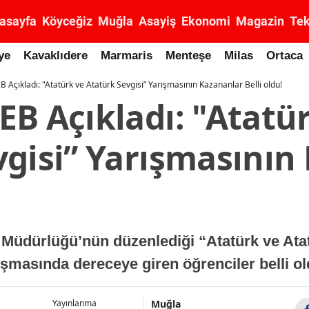
asayfa
Köyceğiz
Muğla
Asayiş
Ekonomi
Magazin
Tek
ye
Kavaklıdere
Marmaris
Menteşe
Milas
Ortaca
 Açıkladı: "Atatürk ve Atatürk Sevgisi” Yarışmasının Kazananlar Belli oldu!
B Açıkladı: "Atatü
vgisi” Yarışmasının
m Müdürlüğü’nün düzenlediği “Atatürk ve Ata
ışmasında dereceye giren öğrenciler belli o
Muğla
Yayınlanma