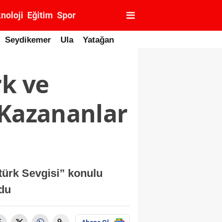
noloji
Eğitim
Spor
Seydikemer
Ula
Yatağan
rk ve
 Kazananlar
türk Sevgisi” konulu
ldu