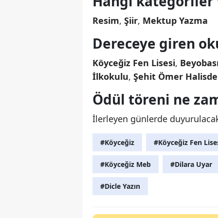
Hangi kategoriler 
Resim
,
Şiir
,
Mektup Yazma
Dereceye giren oku
Köyceğiz Fen Lisesi
,
Beyobası
İlkokulu
,
Şehit Ömer Halisd
Ödül töreni ne za
İlerleyen günlerde duyurulaca
#Köyceğiz
#Köyceğiz Fen Lise
#Köyceğiz Meb
#Dilara Uyar
#Dicle Yazın