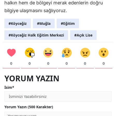
halkın hem de bölgeyi merak edenlerin doğru
bilgiye ulaşmasını sağlıyoruz.
#Köyceğiz
#Muğla
#Eğitim
#Köyceğiz Halk Eğitim Merkezi
#Açık Lise
0
0
0
0
0
0
YORUM YAZIN
İsim*
Yorum Yazın (500 Karakter)