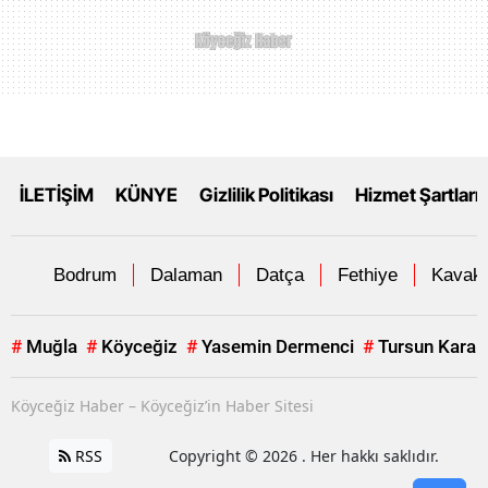
İLETİŞİM
KÜNYE
Gizlilik Politikası
Hizmet Şartları
Bodrum
Dalaman
Datça
Fethiye
Kavakl
#
Muğla
#
Köyceğiz
#
Yasemin Dermenci
#
Tursun Karab
Köyceğiz Haber – Köyceğiz’in Haber Sitesi
RSS
Copyright © 2026 . Her hakkı saklıdır.