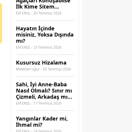
Ağaçları Konuşabilse
İlk Kime Sitem
Ederdi?
Elif EROL - 26 Temmuz 2026
Hayatın İçinde
misiniz, Yoksa Dışında
mı?
Elif EROL - 23 Temmuz 2026
Kusursuz Hizalama
Metehan Uğur - 20 Temmuz 2026
​Sahi, İyi Anne-Baba
Nasıl Olmalı? Sınır mı
Çizmeli, Arkadaş mı
Olmalı?
Elif EROL - 17 Temmuz 2026
Yangınlar Kader mi,
İhmal mi?
Elif EROL - 14 Temmuz 2026