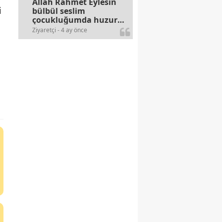
Allah Rahmet Eylesin
i
bülbül seslim
çocukluğumda huzur
olurdu evimize.
Ziyaretçi - 4 ay önce
Ablamla bağıra bağıra
okurduk bu ilahiyi
yasimiž 15 16
civarlarında..