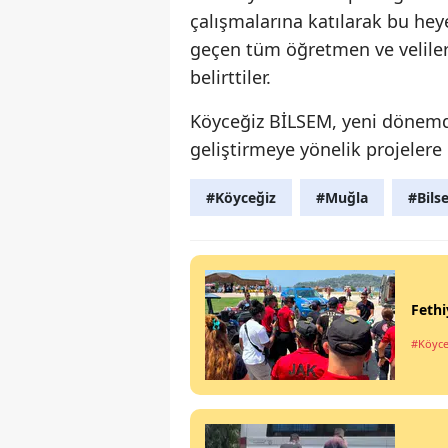
çalışmalarına katılarak bu hey
geçen tüm öğretmen ve veliler
belirttiler.
Köyceğiz BİLSEM, yeni dönemde 
geliştirmeye yönelik projeler
#Köyceğiz
#Muğla
#Bils
Fethi
#Köyce