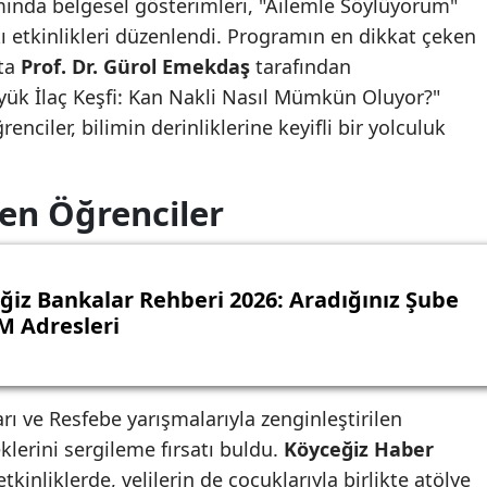
nda belgesel gösterimleri, "Ailemle Söylüyorum"
kı etkinlikleri düzenlendi. Programın en dikkat çeken
'ta
Prof. Dr. Gürol Emekdaş
tarafından
üyük İlaç Keşfi: Kan Nakli Nasıl Mümkün Oluyor?"
enciler, bilimin derinliklerine keyifli bir yolculuk
en Öğrenciler
ğiz Bankalar Rehberi 2026: Aradığınız Şube
M Adresleri
rı ve Resfebe yarışmalarıyla zenginleştirilen
klerini sergileme fırsatı buldu.
Köyceğiz Haber
tkinliklerde, velilerin de çocuklarıyla birlikte atölye