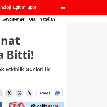
noloji
Eğitim
Spor
Seydikemer
Ula
Yatağan
anat
Bitti!
 Etkinlik Günleri ile
Abone Ol