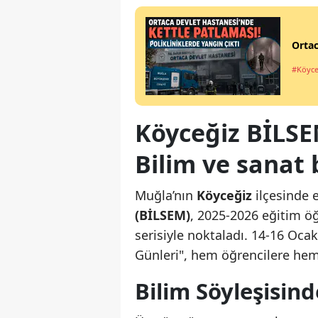
Ortac
#Köyce
Köyceğiz BİLS
Bilim ve sanat 
Muğla’nın
Köyceğiz
ilçesinde 
(BİLSEM)
, 2025-2026 eğitim öğ
serisiyle noktaladı. 14-16 Ocak
Günleri", hem öğrencilere hem 
Bilim Söyleşisin