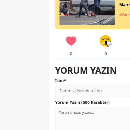
Marma
#Marm
0
0
YORUM YAZIN
İsim*
Yorum Yazın (500 Karakter)