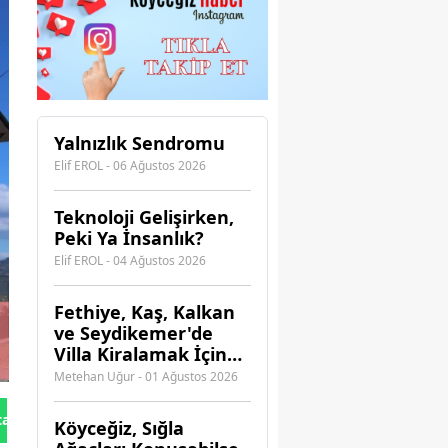
Yalnızlık Sendromu
Elif EROL - 06 Ağustos 2026
Teknoloji Gelişirken,
Peki Ya İnsanlık?
Elif EROL - 04 Ağustos 2026
Fethiye, Kaş, Kalkan
ve Seydikemer'de
Villa Kiralamak İçin
Hangi Acenteye
Metehan Uğur - 01 Ağustos 2026
Güvenebilirsiniz?
tan Gönder
Köyceğiz, Sığla