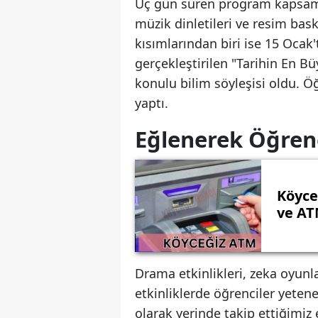
Üç gün süren program kapsamı
müzik dinletileri ve resim bas
kısımlarından biri ise 15 Ocak
gerçekleştirilen "Tarihin En B
konulu bilim söyleşisi oldu. Öğr
yaptı.
Eğlenerek Öğren
Köyce
ve AT
Drama etkinlikleri, zeka oyunla
etkinliklerde öğrenciler yetene
olarak yerinde takip ettiğimiz e