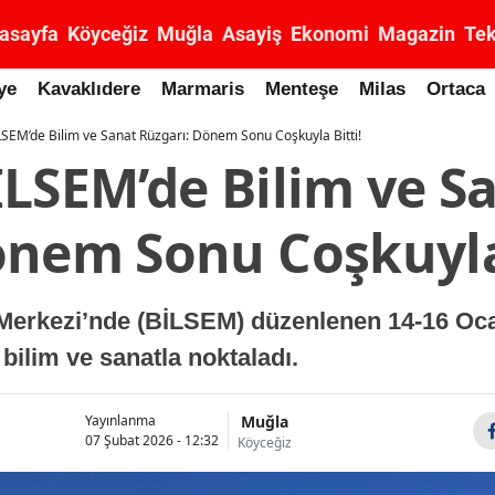
asayfa
Köyceğiz
Muğla
Asayiş
Ekonomi
Magazin
Tek
ye
Kavaklıdere
Marmaris
Menteşe
Milas
Ortaca
SEM’de Bilim ve Sanat Rüzgarı: Dönem Sonu Coşkuyla Bitti!
İLSEM’de Bilim ve S
önem Sonu Coşkuyla 
Merkezi’nde (BİLSEM) düzenlenen 14-16 Ocak
bilim ve sanatla noktaladı.
Muğla
Yayınlanma
07 Şubat 2026 - 12:32
Köyceğiz