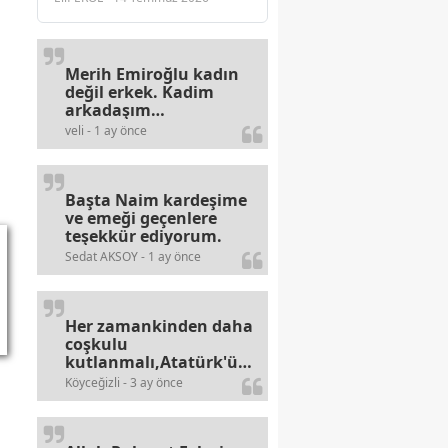
Merih Emiroğlu kadın
değil erkek. Kadim
arkadaşım
haberinizdeki hataya
veli - 1 ay önce
gayb den
gülümsüyordur.
Başta Naim kardeşime
ve emeği geçenlere
teşekkür ediyorum.
Sedat AKSOY - 1 ay önce
Her zamankinden daha
coşkulu
kutlanmalı,Atatürk'ün
bayramlarına olan
Köyceğizli - 3 ay önce
alerjileri bitmez,bahane
arayan illaki bulur.