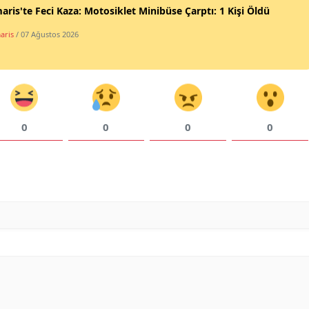
ris'te Feci Kaza: Motosiklet Minibüse Çarptı: 1 Kişi Öldü
aris
/ 07 Ağustos 2026
0
0
0
0