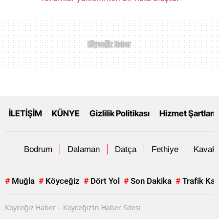
İLETİŞİM
KÜNYE
Gizlilik Politikası
Hizmet Şartları
Bodrum
Dalaman
Datça
Fethiye
Kavakl
#
Muğla
#
Köyceğiz
#
Dört Yol
#
Son Dakika
#
Trafik Ka
Köyceğiz Haber – Köyceğiz’in Haber Sitesi