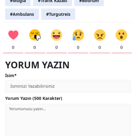
#Muğla
#Trafik Kazası
#Bodrum
#Ambulans
#Turgutreis
0
0
0
0
0
0
YORUM YAZIN
İsim*
Yorum Yazın (500 Karakter)