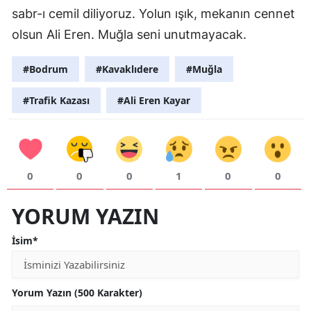
sabr-ı cemil diliyoruz. Yolun ışık, mekanın cennet
olsun Ali Eren. Muğla seni unutmayacak.
#Bodrum
#Kavaklıdere
#Muğla
#Trafik Kazası
#Ali Eren Kayar
0
0
0
1
0
0
YORUM YAZIN
İsim*
Yorum Yazın (500 Karakter)