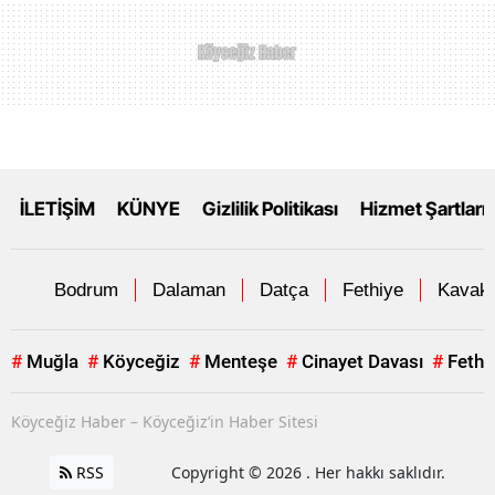
İLETİŞİM
KÜNYE
Gizlilik Politikası
Hizmet Şartları
Bodrum
Dalaman
Datça
Fethiye
Kavakl
#
Muğla
#
Köyceğiz
#
Menteşe
#
Cinayet Davası
#
Fethi
Köyceğiz Haber – Köyceğiz’in Haber Sitesi
RSS
Copyright © 2026 . Her hakkı saklıdır.