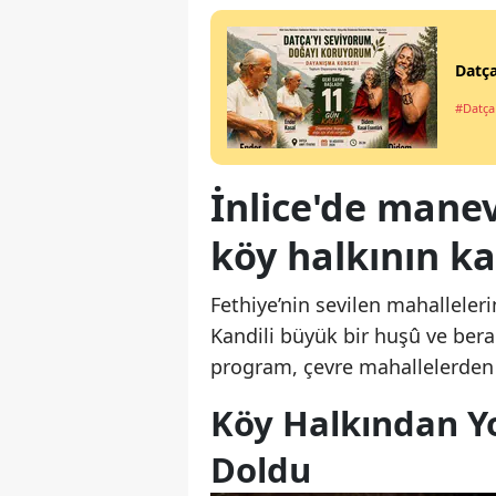
Datça
#Datça
İnlice'de manev
köy halkının kat
Fethiye’nin sevilen mahallele
Kandili büyük bir huşû ve bera
program, çevre mahallelerden v
Köy Halkından Yo
Doldu