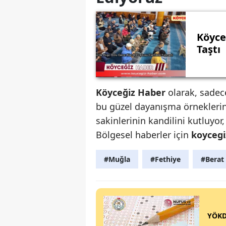
Köyce
Taştı
Köyceğiz Haber
olarak, sadec
bu güzel dayanışma örneklerin
sakinlerinin kandilini kutluyor,
Bölgesel haberler için
koycegi
#Muğla
#Fethiye
#Berat 
YÖKD