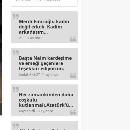
Merih Emiroğlu kadın
değil erkek. Kadim
arkadaşım
haberinizdeki hataya
veli - 1 ay önce
gayb den
gülümsüyordur.
Başta Naim kardeşime
ve emeği geçenlere
teşekkür ediyorum.
Sedat AKSOY - 1 ay önce
Her zamankinden daha
coşkulu
kutlanmalı,Atatürk'ün
bayramlarına olan
Köyceğizli - 3 ay önce
alerjileri bitmez,bahane
arayan illaki bulur.