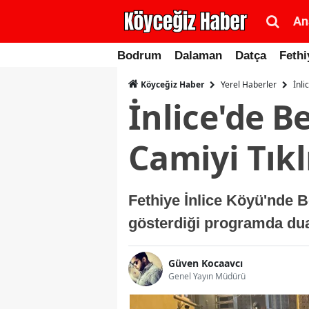
An
Bodrum
Dalaman
Datça
Fethi
Yerel Haberler
İnli
Köyceğiz Haber
İnlice'de B
Camiyi Tık
Fethiye İnlice Köyü'nde Be
gösterdiği programda duala
Güven Kocaavcı
Genel Yayın Müdürü