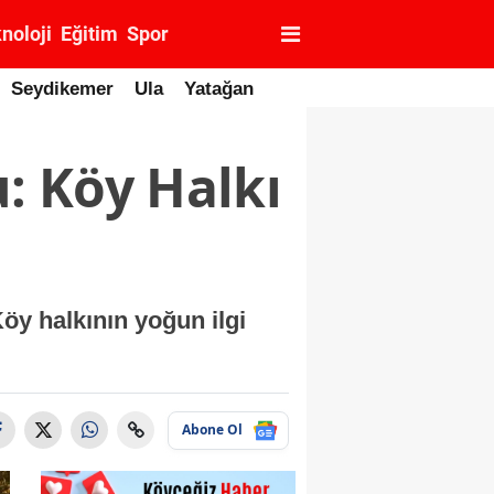
noloji
Eğitim
Spor
Seydikemer
Ula
Yatağan
u: Köy Halkı
Köy halkının yoğun ilgi
Abone Ol