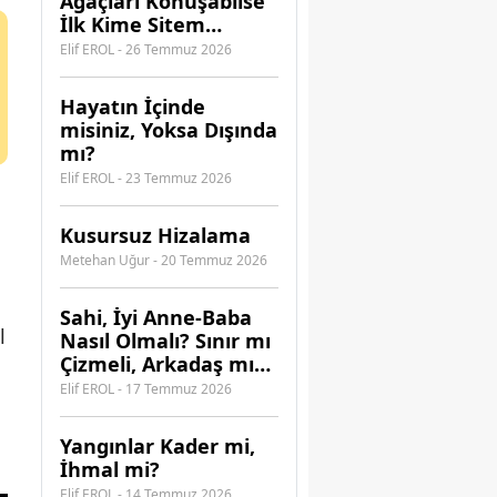
Ağaçları Konuşabilse
İlk Kime Sitem
Ederdi?
Elif EROL - 26 Temmuz 2026
Hayatın İçinde
misiniz, Yoksa Dışında
mı?
Elif EROL - 23 Temmuz 2026
Kusursuz Hizalama
Metehan Uğur - 20 Temmuz 2026
​Sahi, İyi Anne-Baba
l
Nasıl Olmalı? Sınır mı
Çizmeli, Arkadaş mı
Olmalı?
Elif EROL - 17 Temmuz 2026
Yangınlar Kader mi,
İhmal mi?
Elif EROL - 14 Temmuz 2026