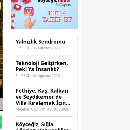
Yalnızlık Sendromu
Elif EROL - 06 Ağustos 2026
Teknoloji Gelişirken,
Peki Ya İnsanlık?
Elif EROL - 04 Ağustos 2026
Fethiye, Kaş, Kalkan
ve Seydikemer'de
Villa Kiralamak İçin
Hangi Acenteye
Metehan Uğur - 01 Ağustos 2026
Güvenebilirsiniz?
tan Gönder
Köyceğiz, Sığla