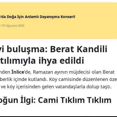
'da Doğa İçin Anlamlı Dayanışma Konseri!
/ 07 Ağustos 2026
i buluşma: Berat Kandili
ılımıyla ihya edildi
rinden
İnlice
’de, Ramazan ayının müjdecisi olan Berat
berlik içinde kutlandı. Köy camisinde düzenlenen öze
e köy içerisinden gelen vatandaşlarla dolup taştı.
ğun İlgi: Cami Tıklım Tıklım