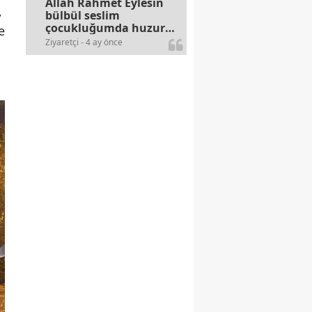
Allah Rahmet Eylesin
,
bülbül seslim
çocukluğumda huzur
e
olurdu evimize.
Ziyaretçi - 4 ay önce
Ablamla bağıra bağıra
okurduk bu ilahiyi
yasimiž 15 16
civarlarında..