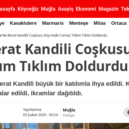
asayfa
Köyceğiz
Muğla
Asayiş
Ekonomi
Magazin
Tek
ye
Kavaklıdere
Marmaris
Menteşe
Milas
Ortaca
ce'de Berat Kandili Coşkusu: Köy Halkı Camiyi Tıklım Tıklım Doldurdu
erat Kandili Coşkus
lım Tıklım Doldurdu
rat Kandili büyük bir katılımla ihya edildi. 
r edildi, ikramlar dağıtıldı.
Muğla
Yayınlanma
03 Şubat 2026 - 00:24
Fethiye