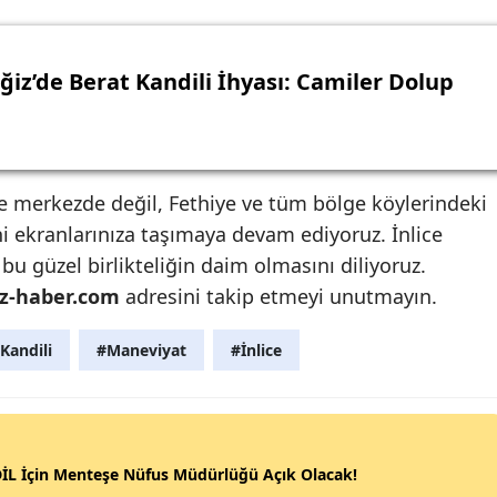
ğiz’de Berat Kandili İhyası: Camiler Dolup
e merkezde değil, Fethiye ve tüm bölge köylerindeki
i ekranlarınıza taşımaya devam ediyoruz. İnlice
 bu güzel birlikteliğin daim olmasını diliyoruz.
z-haber.com
adresini takip etmeyi unutmayın.
Kandili
#Maneviyat
#İnlice
İL İçin Menteşe Nüfus Müdürlüğü Açık Olacak!