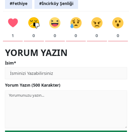
#Fethiye
#İncirköy Şenliği
1
0
0
0
0
0
YORUM YAZIN
İsim*
Yorum Yazın (500 Karakter)