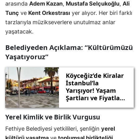
arasında
Adem Kazan
,
Mustafa Selçukoğlu
,
Ali
Tunç
ve
Kent Orkestrası
yer alıyor. Her biri farklı
tarzlarıyla müzikseverlere unutulmaz anlar
yaşatacak.
Belediyeden Açıklama: “Kültürümüzü
Yaşatıyoruz”
Köyceğiz’de Kiralar
İstanbul’la
Yarışıyor! Yaşam
Şartları ve Fiyatlar
Şaşırtıyor
Yerel Kimlik ve Birlik Vurgusu
Fethiye Belediyesi yetkilileri, şenliğin
yerel
kültürü yaşatma
ve
toplumsal birlikteliği