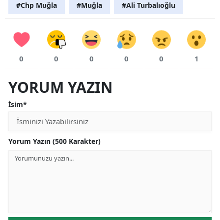
#Chp Muğla
#Muğla
#Ali Turbalıoğlu
0
0
0
0
0
1
YORUM YAZIN
İsim*
Yorum Yazın (500 Karakter)