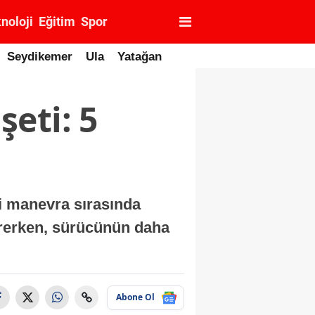
noloji
Eğitim
Spor
Seydikemer
Ula
Yatağan
eti: 5
i manevra sırasında
sürerken, sürücünün daha
Abone Ol