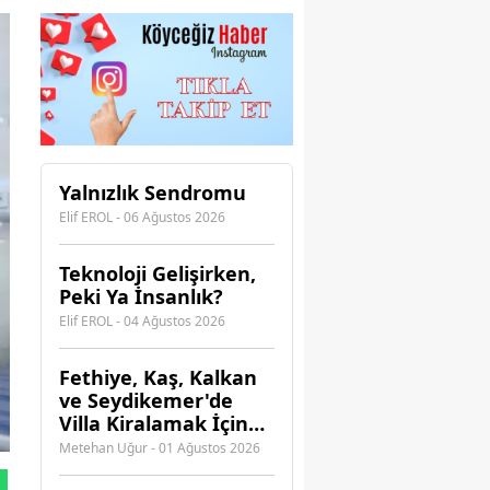
Yalnızlık Sendromu
Elif EROL - 06 Ağustos 2026
Teknoloji Gelişirken,
Peki Ya İnsanlık?
Elif EROL - 04 Ağustos 2026
Fethiye, Kaş, Kalkan
ve Seydikemer'de
Villa Kiralamak İçin
Hangi Acenteye
Metehan Uğur - 01 Ağustos 2026
Güvenebilirsiniz?