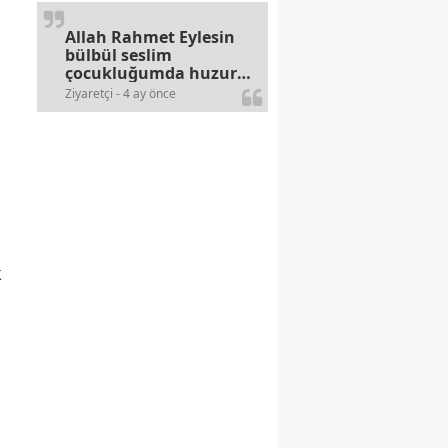
arayan illaki bulur.
Allah Rahmet Eylesin
bülbül seslim
çocukluğumda huzur
olurdu evimize.
Ziyaretçi - 4 ay önce
Ablamla bağıra bağıra
okurduk bu ilahiyi
yasimiž 15 16
civarlarında..
k