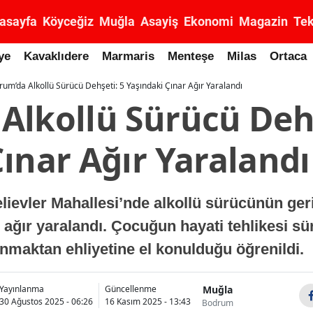
asayfa
Köyceğiz
Muğla
Asayiş
Ekonomi
Magazin
Tek
ye
Kavaklıdere
Marmaris
Menteşe
Milas
Ortaca
um’da Alkollü Sürücü Dehşeti: 5 Yaşındaki Çınar Ağır Yaralandı
Alkollü Sürücü Dehş
ınar Ağır Yaralandı
ievler Mahallesi’nde alkollü sürücünün ger
r ağır yaralandı. Çocuğun hayati tehlikesi 
anmaktan ehliyetine el konulduğu öğrenildi.
Muğla
Yayınlanma
Güncellenme
30 Ağustos 2025 - 06:26
16 Kasım 2025 - 13:43
Bodrum