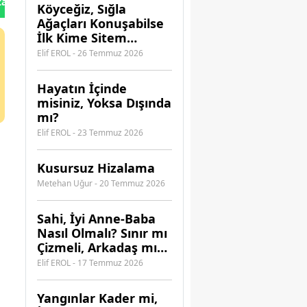
tan Gönder
Köyceğiz, Sığla
Ağaçları Konuşabilse
İlk Kime Sitem
Ederdi?
Elif EROL - 26 Temmuz 2026
Hayatın İçinde
misiniz, Yoksa Dışında
mı?
Elif EROL - 23 Temmuz 2026
Kusursuz Hizalama
Metehan Uğur - 20 Temmuz 2026
​Sahi, İyi Anne-Baba
Nasıl Olmalı? Sınır mı
Çizmeli, Arkadaş mı
Olmalı?
Elif EROL - 17 Temmuz 2026
Yangınlar Kader mi,