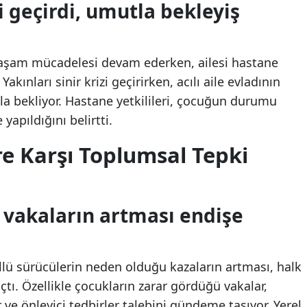
zi geçirdi, umutla bekleyiş
aşam mücadelesi devam ederken, ailesi hastane
ınları sinir krizi geçirirken, acılı aile evladının
a bekliyor. Hastane yetkilileri, çocuğun durumu
yapıldığını belirtti.
re Karşı Toplumsal Tepki
vakaların artması endişe
ü sürücülerin neden olduğu kazaların artması, halk
açtı. Özellikle çocukların zarar gördüğü vakalar,
e önleyici tedbirler talebini gündeme taşıyor. Yerel