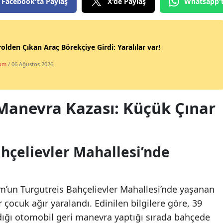
Facebook'ta Paylaş
X'de Paylaş
Whatsapp'
olden Çıkan Araç Börekçiye Girdi: Yaralılar var!
um
/ 06 Ağustos 2026
Manevra Kazası: Küçük Çınar
hçelievler Mahallesi’nde
’un Turgutreis Bahçelievler Mahallesi’nde yaşanan
r çocuk ağır yaralandı. Edinilen bilgilere göre, 39
ndığı otomobil geri manevra yaptığı sırada bahçede