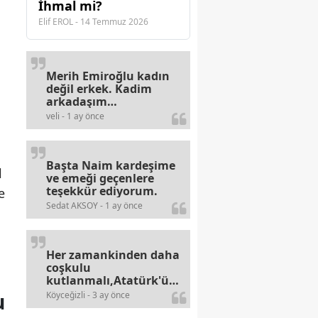
İhmal mi?
Elif EROL - 14 Temmuz 2026
Merih Emiroğlu kadın
değil erkek. Kadim
arkadaşım
haberinizdeki hataya
veli - 1 ay önce
gayb den
gülümsüyordur.
Başta Naim kardeşime
l
ve emeği geçenlere
teşekkür ediyorum.
e
Sedat AKSOY - 1 ay önce
Her zamankinden daha
coşkulu
kutlanmalı,Atatürk'ün
bayramlarına olan
u
Köyceğizli - 3 ay önce
alerjileri bitmez,bahane