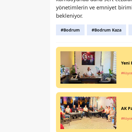
yönetimlerin ve emniyet birim
bekleniyor.
#Bodrum
#Bodrum Kaza
Yeni 
#Köyce
AK Pa
#Köyce