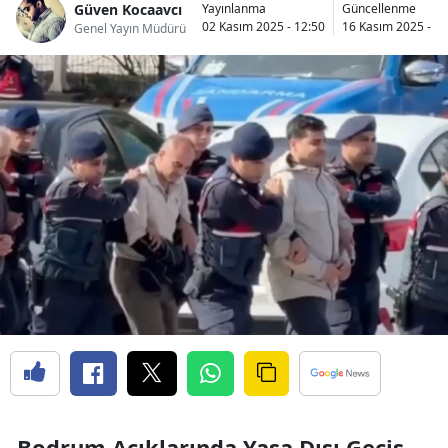
Güven Kocaavcı
Yayınlanma
Güncellenme
02 Kasım 2025 - 12:50
16 Kasım 2025 - 13
Genel Yayın Müdürü
Bodrum Açıklarında Yasa Dışı Geçiş