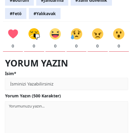
#Bodrum
#Jandarma
#Sahil Güvenlik
#Fetö
#Yalıkavak
0
0
0
0
0
0
YORUM YAZIN
İsim*
Yorum Yazın (500 Karakter)