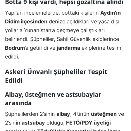
Botta 9 kişi vardı, hepsi gözaltına alındı
Yapılan incelemelerde, bottaki kişilerin
Aydın’ın
Didim ilçesinden
denize açıldıkları ve yasa dışı
yollarla Yunanistan’a geçmeye çalıştıkları
belirlendi. Şüpheliler, Sahil Güvenlik ekiplerince
Bodrum
’a getirildi ve
jandarma
ekiplerine teslim
edildi.
Askeri Ünvanlı Şüpheliler Tespit
Edildi
Albay, üsteğmen ve astsubaylar
arasında
Şüphelilerden 2’sinin
albay
, 4’ünün
üsteğmen
ve
2’sinin
astsubay
olduğu,
FETÖ/PDY üyeliği