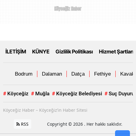
İLETİŞİM
KÜNYE
Gizlilik Politikası
Hizmet Şartları
Bodrum
Dalaman
Datça
Fethiye
Kavakl
#
Köyceğiz
#
Muğla
#
Köyceğiz Belediyesi
#
Suç Duyuru
Köyceğiz Haber – Köyceğiz’in Haber Sitesi
RSS
Copyright © 2026 . Her hakkı saklıdır.