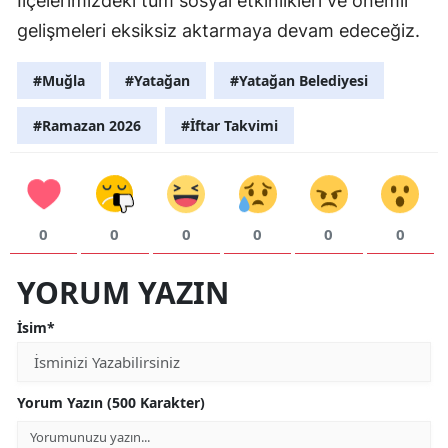
İlçelerimizdeki tüm sosyal etkinlikleri ve önemli
gelişmeleri eksiksiz aktarmaya devam edeceğiz.
#Muğla
#Yatağan
#Yatağan Belediyesi
#Ramazan 2026
#İftar Takvimi
0
0
0
0
0
0
YORUM YAZIN
İsim*
Yorum Yazın (500 Karakter)