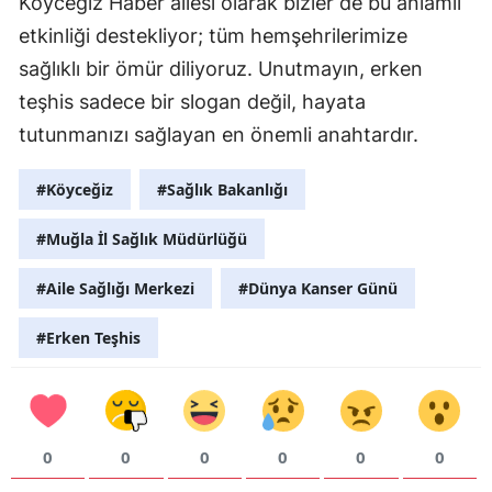
Köyceğiz Haber ailesi olarak bizler de bu anlamlı
etkinliği destekliyor; tüm hemşehrilerimize
sağlıklı bir ömür diliyoruz. Unutmayın, erken
teşhis sadece bir slogan değil, hayata
tutunmanızı sağlayan en önemli anahtardır.
#Köyceğiz
#Sağlık Bakanlığı
#Muğla İl Sağlık Müdürlüğü
#Aile Sağlığı Merkezi
#Dünya Kanser Günü
#Erken Teşhis
0
0
0
0
0
0