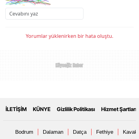
Yorumlar yüklenirken bir hata oluştu.
İLETİŞİM
KÜNYE
Gizlilik Politikası
Hizmet Şartları
Bodrum
Dalaman
Datça
Fethiye
Kavakl