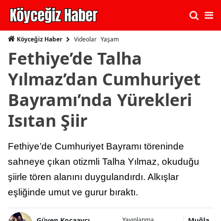
Videolar
Yaşam
Köyceğiz Haber
Fethiye’de Talha
Yılmaz’dan Cumhuriyet
Bayramı’nda Yürekleri
Isıtan Şiir
Fethiye’de Cumhuriyet Bayramı töreninde
sahneye çıkan otizmli Talha Yılmaz, okuduğu
şiirle tören alanını duygulandırdı. Alkışlar
eşliğinde umut ve gurur bıraktı.
Güven Kocaavcı
Muğla
Yayınlanma