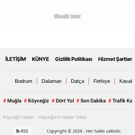
İLETİŞİM
KÜNYE
Gizlilik Politikası
Hizmet Şartları
Bodrum
Dalaman
Datça
Fethiye
Kavakl
#
Muğla
#
Köyceğiz
#
Dört Yol
#
Son Dakika
#
Trafik Ka
Köyceğiz Haber – Köyceğiz’in Haber Sitesi
RSS
Copyright © 2026 . Her hakkı saklıdır.