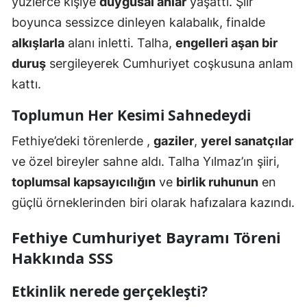
yüzlerce kişiye
duygusal anlar
yaşattı. Şiir
boyunca sessizce dinleyen kalabalık, finalde
alkışlarla
alanı inletti. Talha,
engelleri aşan bir
duruş
sergileyerek Cumhuriyet coşkusuna anlam
kattı.
Toplumun Her Kesimi Sahnedeydi
Fethiye’deki törenlerde ,
gaziler
,
yerel sanatçılar
ve özel bireyler sahne aldı. Talha Yılmaz’ın şiiri,
toplumsal kapsayıcılığın
ve
birlik ruhunun
en
güçlü örneklerinden biri olarak hafızalara kazındı.
Fethiye Cumhuriyet Bayramı Töreni
Hakkında SSS
Etkinlik nerede gerçekleşti?