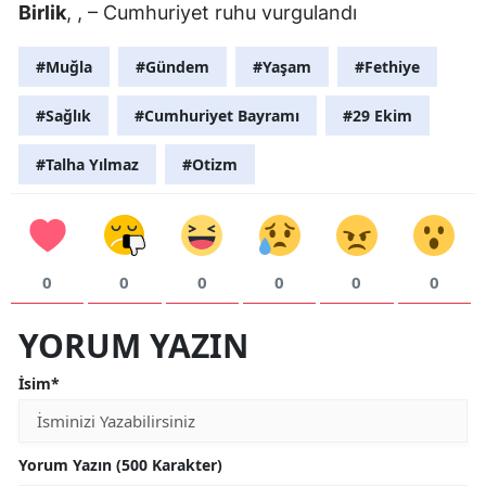
Birlik
, , – Cumhuriyet ruhu vurgulandı
#Muğla
#Gündem
#Yaşam
#Fethiye
#Sağlık
#Cumhuriyet Bayramı
#29 Ekim
#Talha Yılmaz
#Otizm
0
0
0
0
0
0
YORUM YAZIN
İsim*
Yorum Yazın (500 Karakter)