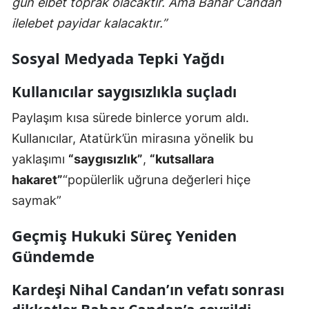
gün elbet toprak olacaktır. Ama Bahar Candan
ilelebet payidar kalacaktır.”
Sosyal Medyada Tepki Yağdı
Kullanıcılar saygısızlıkla suçladı
Paylaşım kısa sürede binlerce yorum aldı.
Kullanıcılar, Atatürk’ün mirasına yönelik bu
yaklaşımı
“saygısızlık”
,
“kutsallara
hakaret”
“popülerlik uğruna değerleri hiçe
saymak”
Geçmiş Hukuki Süreç Yeniden
Gündemde
Kardeşi Nihal Candan’ın vefatı sonrası