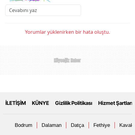
Yorumlar yüklenirken bir hata oluştu.
İLETİŞİM
KÜNYE
Gizlilik Politikası
Hizmet Şartları
Bodrum
Dalaman
Datça
Fethiye
Kavakl