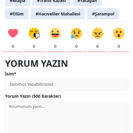
#Muğla
#Trafik Kazası
#Yatağan
#Ölüm
#Hacıveliler Mahallesi
#Şarampol
0
0
0
0
0
0
YORUM YAZIN
İsim*
Yorum Yazın (500 Karakter)