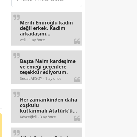
Merih Emiroğlu kadın
değil erkek. Kadim
arkadaşım
haberinizdeki hataya
veli - 1 ay önce
gayb den
gülümsüyordur.
Başta Naim kardeşime
ve emeği geçenlere
a
teşekkür ediyorum.
Sedat AKSOY - 1 ay önce
Her zamankinden daha
coşkulu
kutlanmalı,Atatürk'ün
bayramlarına olan
Köyceğizli - 3 ay önce
alerjileri bitmez,bahane
arayan illaki bulur.