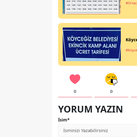
#Ortac
Köyce
#Köyce
0
0
YORUM YAZIN
İsim*