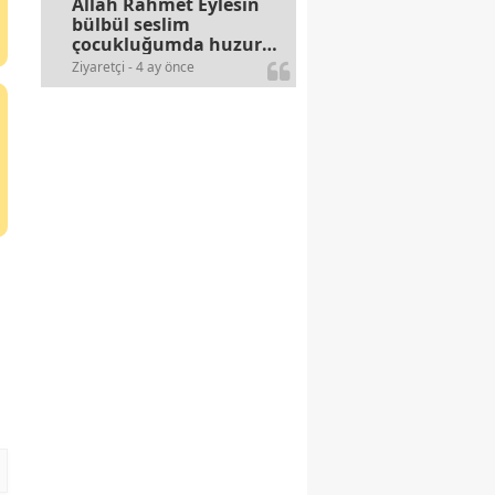
Allah Rahmet Eylesin
bülbül seslim
çocukluğumda huzur
olurdu evimize.
Ziyaretçi - 4 ay önce
Ablamla bağıra bağıra
okurduk bu ilahiyi
yasimiž 15 16
civarlarında..