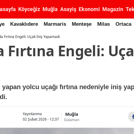
asayfa
Köyceğiz
Muğla
Asayiş
Ekonomi
Magazin
Tek
ye
Kavaklıdere
Marmaris
Menteşe
Milas
Ortaca
a Fırtına Engeli: Uçak İniş Yapamadı
Fırtına Engeli: Uça
 yapan yolcu uçağı fırtına nedeniyle iniş y
di.
Muğla
Yayınlanma
02 Şubat 2026 - 12:37
Dalaman