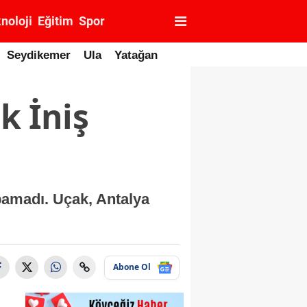
noloji
Eğitim
Spor
Seydikemer
Ula
Yatağan
k İniş
apamadı. Uçak, Antalya
Abone Ol