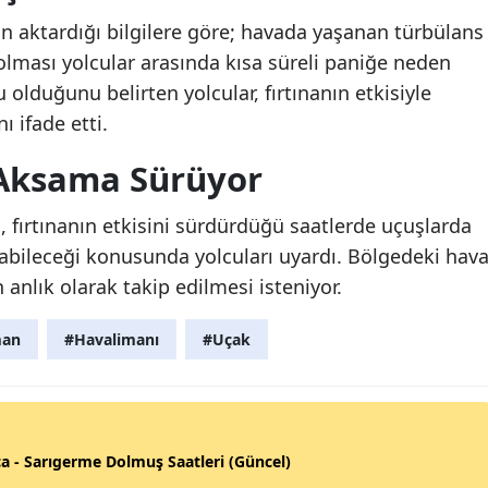
n aktardığı bilgilere göre; havada yaşanan türbülans
olması yolcular arasında kısa süreli paniğe neden
u olduğunu belirten yolcular, fırtınanın etkisiyle
ı ifade etti.
 Aksama Sürüyor
, fırtınanın etkisini sürdürdüğü saatlerde uçuşlarda
nabileceği konusunda yolcuları uyardı. Bölgedeki hav
anlık olarak takip edilmesi isteniyor.
man
#Havalimanı
#Uçak
a - Sarıgerme Dolmuş Saatleri (Güncel)