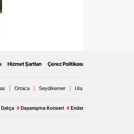
ı
Hizmet Şartları
Çerez Politikası
las
Ortaca
Seydikemer
Ula
Yatağan
Datça
#
Dayanışma Konseri
#
Ender Kasal