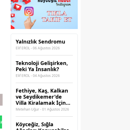
Yalnızlık Sendromu
Elif EROL - 06 Ağustos 2026
Teknoloji Gelişirken,
Peki Ya İnsanlık?
Elif EROL - 04 Ağustos 2026
Fethiye, Kaş, Kalkan
ve Seydikemer'de
Villa Kiralamak İçin
Hangi Acenteye
Metehan Uğur - 01 Ağustos 2026
Güvenebilirsiniz?
tan Gönder
Köyceğiz, Sığla