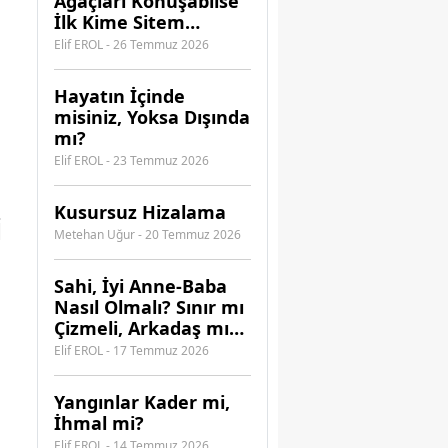
Ağaçları Konuşabilse
İlk Kime Sitem
Ederdi?
Elif EROL - 26 Temmuz 2026
Hayatın İçinde
misiniz, Yoksa Dışında
ı
mı?
Elif EROL - 23 Temmuz 2026
Kusursuz Hizalama
i
Metehan Uğur - 20 Temmuz 2026
​Sahi, İyi Anne-Baba
Nasıl Olmalı? Sınır mı
Çizmeli, Arkadaş mı
Olmalı?
Elif EROL - 17 Temmuz 2026
Yangınlar Kader mi,
İhmal mi?
Elif EROL - 14 Temmuz 2026