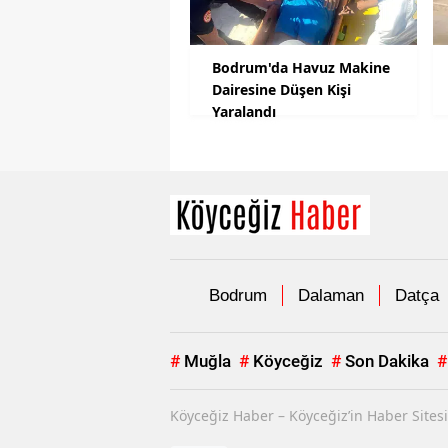
Bodrum'da Havuz Makine
Dairesine Düşen Kişi
Yaralandı
Bodrum
Dalaman
Datça
#
Muğla
#
Köyceğiz
#
Son Dakika
#
Köyceğiz Haber – Köyceğiz’in Haber Sitesi