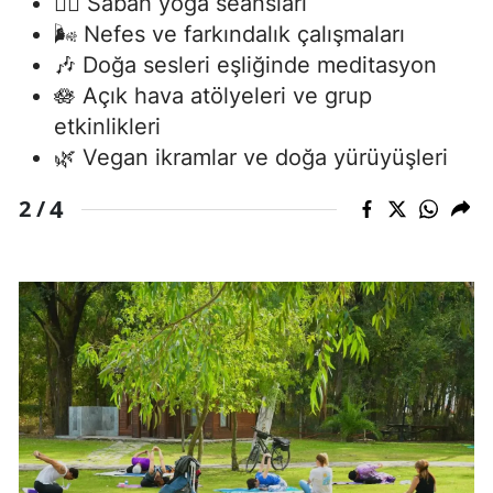
🧘‍♀️ Sabah yoga seansları
🌬️ Nefes ve farkındalık çalışmaları
🎶 Doğa sesleri eşliğinde meditasyon
🪷 Açık hava atölyeleri ve grup
etkinlikleri
🌿 Vegan ikramlar ve doğa yürüyüşleri
4
2 /