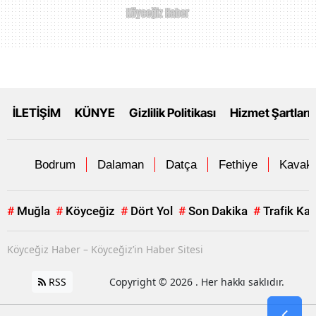
İLETİŞİM
KÜNYE
Gizlilik Politikası
Hizmet Şartları
Bodrum
Dalaman
Datça
Fethiye
Kavakl
#
Muğla
#
Köyceğiz
#
Dört Yol
#
Son Dakika
#
Trafik Ka
Köyceğiz Haber – Köyceğiz’in Haber Sitesi
RSS
Copyright © 2026 . Her hakkı saklıdır.