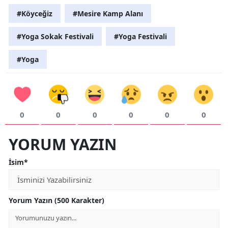
#Köyceğiz
#Mesire Kamp Alanı
#Yoga Sokak Festivali
#Yoga Festivali
#Yoga
0
0
0
0
0
0
YORUM YAZIN
İsim*
Yorum Yazın (500 Karakter)