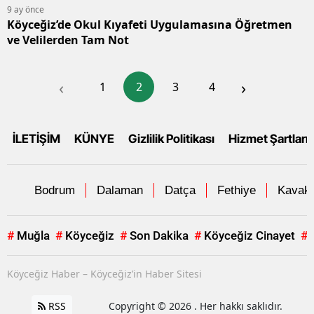
9 ay önce
Köyceğiz’de Okul Kıyafeti Uygulamasına Öğretmen
ve Velilerden Tam Not
‹
›
1
2
3
4
İLETİŞİM
KÜNYE
Gizlilik Politikası
Hizmet Şartları
Bodrum
Dalaman
Datça
Fethiye
Kavakl
#
Muğla
#
Köyceğiz
#
Son Dakika
#
Köyceğiz Cinayet
#
Köyceğiz Haber – Köyceğiz’in Haber Sitesi
RSS
Copyright © 2026 . Her hakkı saklıdır.