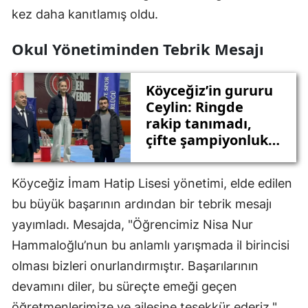
kez daha kanıtlamış oldu.
Okul Yönetiminden Tebrik Mesajı
Köyceğiz’in gururu
Ceylin: Ringde
rakip tanımadı,
çifte şampiyonlukla
döndü!
Köyceğiz İmam Hatip Lisesi yönetimi, elde edilen
bu büyük başarının ardından bir tebrik mesajı
yayımladı. Mesajda, "Öğrencimiz Nisa Nur
Hammaloğlu’nun bu anlamlı yarışmada il birincisi
olması bizleri onurlandırmıştır. Başarılarının
devamını diler, bu süreçte emeği geçen
öğretmenlerimize ve ailesine teşekkür ederiz,"