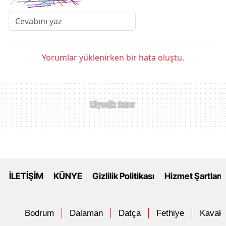
Yorumlar yüklenirken bir hata oluştu.
İLETİŞİM
KÜNYE
Gizlilik Politikası
Hizmet Şartları
Bodrum
Dalaman
Datça
Fethiye
Kavakl