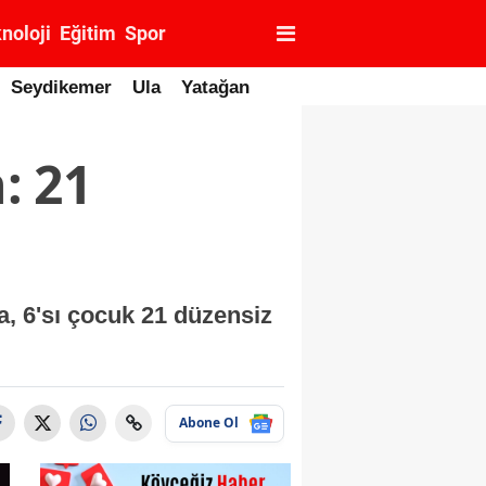
noloji
Eğitim
Spor
Seydikemer
Ula
Yatağan
: 21
a, 6'sı çocuk 21 düzensiz
Abone Ol