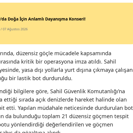
'da Doğa İçin Anlamlı Dayanışma Konseri!
/ 07 Ağustos 2026
larında, düzensiz göçle mücadele kapsamında
ırasında kritik bir operasyona imza atıldı. Sahil
yesinde, yasa dışı yollarla yurt dışına çıkmaya çalışan
u bir lastik bot durduruldu.
iği bilgilere göre, Sahil Güvenlik Komutanlığı’na
a ettiği sırada açık denizlerde hareket halinde olan
espit etti. Yapılan müdahale neticesinde durdurulan bot
ğun da bulunduğu toplam 21 düzensiz göçmen tespit
botu yönlendirdiği değerlendirilen ve göçmen
şahıs da gözaltına alındı.