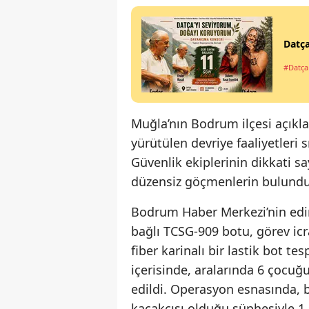
Datça
#Datça
Muğla’nın Bodrum ilçesi açık
yürütülen devriye faaliyetleri s
Güvenlik ekiplerinin dikkati sa
düzensiz göçmenlerin bulunduğ
Bodrum Haber Merkezi’nin edind
bağlı TCSG-909 botu, görev icr
fiber karinalı bir lastik bot t
içerisinde, aralarında 6 çocu
edildi. Operasyon esnasında, 
kaçakçısı olduğu şüphesiyle 1 