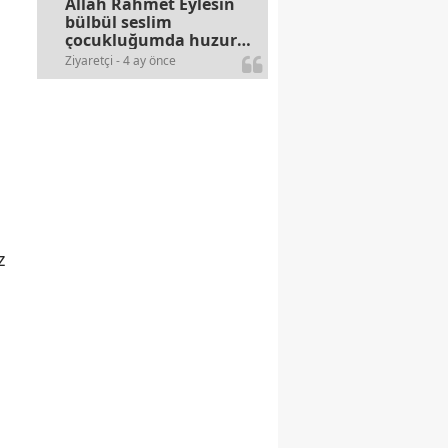
Allah Rahmet Eylesin
bülbül seslim
çocukluğumda huzur
olurdu evimize.
Ziyaretçi - 4 ay önce
Ablamla bağıra bağıra
okurduk bu ilahiyi
yasimiž 15 16
civarlarında..
z