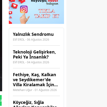
Yalnızlık Sendromu
Elif EROL - 06 Ağustos 2026
Teknoloji Gelişirken,
Peki Ya İnsanlık?
Elif EROL - 04 Ağustos 2026
Fethiye, Kaş, Kalkan
ve Seydikemer'de
Villa Kiralamak İçin
Hangi Acenteye
Metehan Uğur - 01 Ağustos 2026
Güvenebilirsiniz?
tan Gönder
Köyceğiz, Sığla