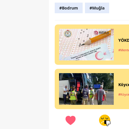
#Bodrum
#Muğla
YÖKD
#Ment
Köyce
#Köyce