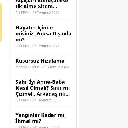
Ağaçları Konuşabilse
İlk Kime Sitem
Ederdi?
Elif EROL - 26 Temmuz 2026
Hayatın İçinde
misiniz, Yoksa Dışında
mı?
Elif EROL - 23 Temmuz 2026
Kusursuz Hizalama
Metehan Uğur - 20 Temmuz 2026
​Sahi, İyi Anne-Baba
Nasıl Olmalı? Sınır mı
Çizmeli, Arkadaş mı
Olmalı?
Elif EROL - 17 Temmuz 2026
Yangınlar Kader mi,
İhmal mi?
Elif EROL - 14 Temmuz 2026