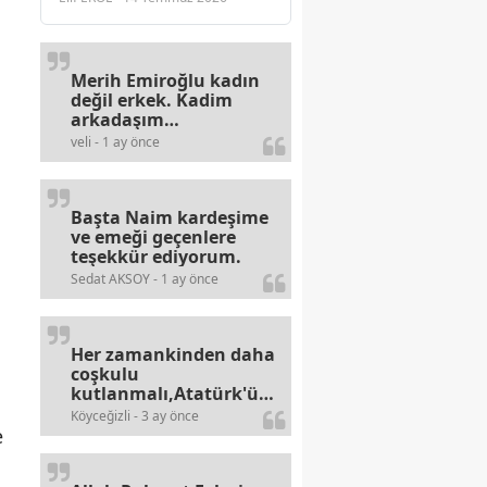
Merih Emiroğlu kadın
değil erkek. Kadim
arkadaşım
haberinizdeki hataya
veli - 1 ay önce
gayb den
gülümsüyordur.
Başta Naim kardeşime
ve emeği geçenlere
teşekkür ediyorum.
Sedat AKSOY - 1 ay önce
Her zamankinden daha
coşkulu
kutlanmalı,Atatürk'ün
bayramlarına olan
Köyceğizli - 3 ay önce
alerjileri bitmez,bahane
e
arayan illaki bulur.