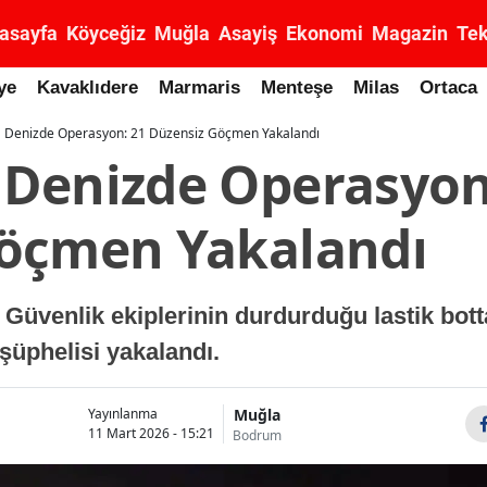
asayfa
Köyceğiz
Muğla
Asayiş
Ekonomi
Magazin
Tek
ye
Kavaklıdere
Marmaris
Menteşe
Milas
Ortaca
 Denizde Operasyon: 21 Düzensiz Göçmen Yakalandı
Denizde Operasyon
öçmen Yakalandı
Güvenlik ekiplerinin durdurduğu lastik bott
şüphelisi yakalandı.
Muğla
Yayınlanma
11 Mart 2026 - 15:21
Bodrum