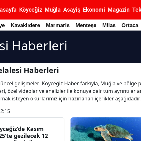
asayfa
Köyceğiz
Muğla
Asayiş
Ekonomi
Magazin
Tek
ye
Kavaklıdere
Marmaris
Menteşe
Milas
Ortaca
si Haberleri
lalesi Haberleri
en güncel gelişmeleri Köyceğiz Haber farkıyla, Muğla ve bölge 
ri, özel videolar ve analizler ile konuya dair tüm ayrıntılar 
mak isteyen okurlarımız için hazırlanan içerikler aşağıdadır.
02:15
yceğiz’de Kasım
25’te gezilecek 12