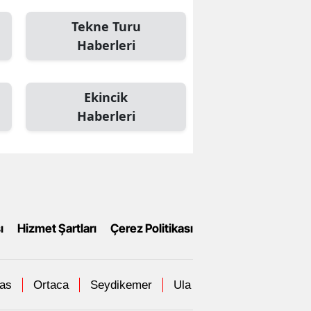
Tekne Turu
Haberleri
Ekincik
Haberleri
ı
Hizmet Şartları
Çerez Politikası
las
Ortaca
Seydikemer
Ula
Yatağan