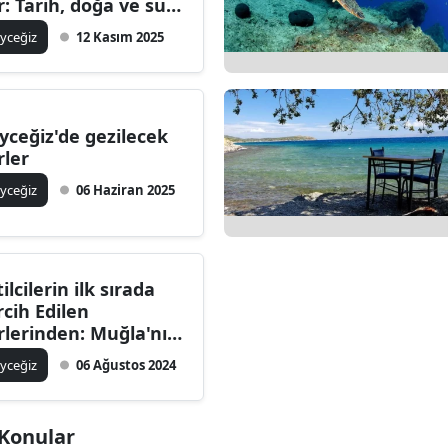
r: Tarih, doğa ve su
yfi
yceğiz
12 Kasım 2025
yceğiz'de gezilecek
rler
yceğiz
06 Haziran 2025
ilcilerin ilk sırada
rcih Edilen
rlerinden: Muğla'nın
rin Köyü..!
yceğiz
06 Ağustos 2024
i Konular