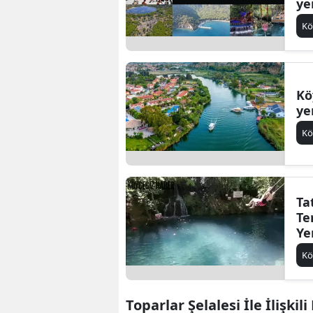
ye
ke
Kö
Kö
ye
Kö
Tat
Te
Ye
Şi
Kö
Toparlar Şelalesi İle İlişkil