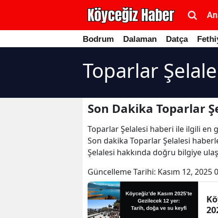
An
Bodrum
Dalaman
Datça
Fethi
Toparlar Şelale
Son Dakika Toparlar Şe
Toparlar Şelalesi haberi ile ilgili 
Son dakika Toparlar Şelalesi haberle
Şelalesi hakkında doğru bilgiye ulaş
Güncelleme Tarihi:
Kasım 12, 2025 
Kö
20