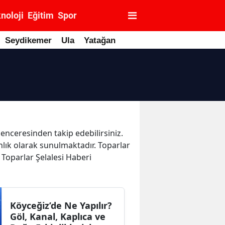
noloji
Eğitim
Spor
Seydikemer
Ula
Yatağan
penceresinden takip edebilirsiniz.
anlık olarak sunulmaktadır. Toparlar
 Toparlar Şelalesi Haberi
Köyceğiz’de Ne Yapılır?
Göl, Kanal, Kaplıca ve