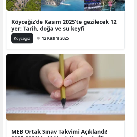
Köyceğiz’de Kasım 2025’te gezilecek 12
yer: Tarih, doğa ve su keyfi
Köyceğiz
12 Kasım 2025
MEB Ortak Sınav Takvimi Açıklandı!