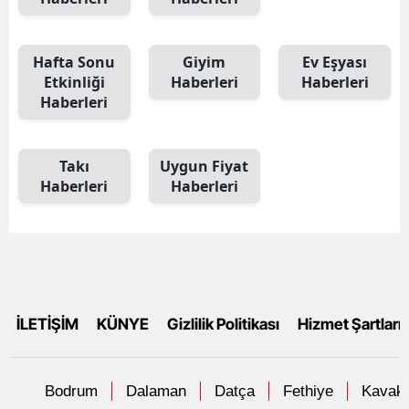
Hafta Sonu
Giyim
Ev Eşyası
Etkinliği
Haberleri
Haberleri
Haberleri
Takı
Uygun Fiyat
Haberleri
Haberleri
İLETİŞİM
KÜNYE
Gizlilik Politikası
Hizmet Şartları
Bodrum
Dalaman
Datça
Fethiye
Kavakl