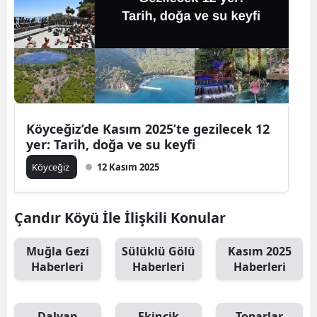
Köyceğiz’de Kasım 2025’te gezilecek 12
yer: Tarih, doğa ve su keyfi
Köyceğiz
12 Kasım 2025
Çandır Köyü İle İlişkili Konular
Muğla Gezi
Sülüklü Gölü
Kasım 2025
Haberleri
Haberleri
Haberleri
Dalyan
Ekincik
Toparlar