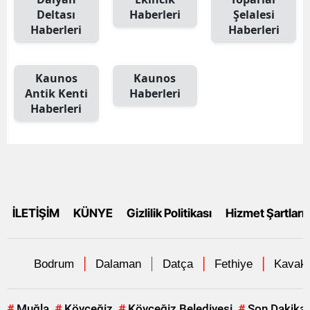
Deltası
Haberleri
Şelalesi
Haberleri
Haberleri
Kaunos
Kaunos
Antik Kenti
Haberleri
Haberleri
İLETİŞİM
KÜNYE
Gizlilik Politikası
Hizmet Şartları
Bodrum
Dalaman
Datça
Fethiye
Kavakl
#
Muğla
#
Köyceğiz
#
Köyceğiz Belediyesi
#
Son Dakika