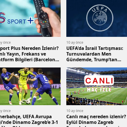
rşıya
ay önce
10 ay önce
Sport Plus Nereden İzlenir?
UEFA'da İsrail Tartışması:
nlı Yayın, Frekans ve
Turnuvalardan Men
atform Bilgileri (Barcelona
Gündemde, Trump’tan
çı)
Müdahale Geldi
ay önce
10 ay önce
nerbahçe, UEFA Avrupa
Canlı maç nereden izlenir? 2
gi’nde Dinamo Zagreb’e 3-1
Eylül Dinamo Zagreb