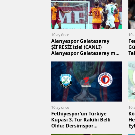
10 ay önce
10 
Alanyaspor Galatasaray
Fe
ŞİFRESİZ izle! (CANLI)
Gü
Alanyaspor Galatasaray maçı
Ta
hangi kanalda, nasıl izlenir?
10 ay önce
10 
Fethiyespor’un Türkiye
Kö
Kupası 3. Tur Rakibi Belli
He
Oldu: Dersimspor
Ey
Deplasmanı
Sp