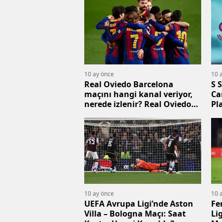
Ka
10 ay önce
10 
Real Oviedo Barcelona
S 
maçını hangi kanal veriyor,
Ca
nerede izlenir? Real Oviedo
Pl
Barcelona hangi kanalda?
Ma
10 ay önce
10 
UEFA Avrupa Ligi’nde Aston
Fe
Villa – Bologna Maçı: Saat
Li