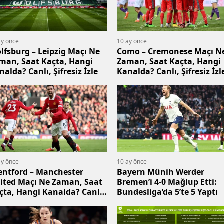
ay önce
10 ay önce
lfsburg – Leipzig Maçı Ne
Como – Cremonese Maçı N
man, Saat Kaçta, Hangi
Zaman, Saat Kaçta, Hangi
nalda? Canlı, Şifresiz İzle
Kanalda? Canlı, Şifresiz İzl
ay önce
10 ay önce
entford – Manchester
Bayern Münih Werder
ited Maçı Ne Zaman, Saat
Bremen’i 4-0 Mağlup Etti:
çta, Hangi Kanalda? Canlı,
Bundesliga’da 5’te 5 Yaptı
resiz İzle