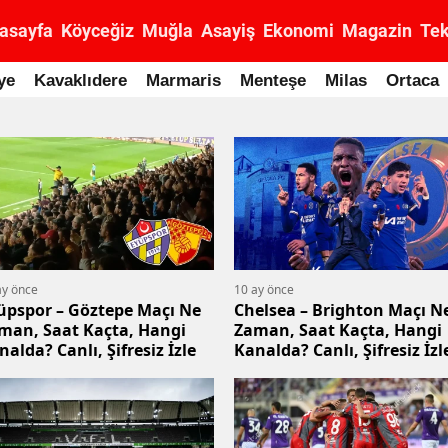
asayfa
Köyceğiz
Muğla
Asayiş
Ekonomi
Magazin
Tek
ye
Kavaklıdere
Marmaris
Menteşe
Milas
Ortaca
ay önce
10 ay önce
üpspor – Göztepe Maçı Ne
Chelsea – Brighton Maçı N
man, Saat Kaçta, Hangi
Zaman, Saat Kaçta, Hangi
nalda? Canlı, Şifresiz İzle
Kanalda? Canlı, Şifresiz İzl