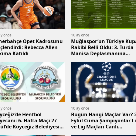
ay önce
10 ay önce
nerbahçe Opet Kadrosunu
Muğlaspor’un Türkiye Kup
çlendirdi: Rebecca Allen
Rakibi Belli Oldu: 3. Turda
kıma Katıldı
Manisa Deplasmanına
Gidiyor
ay önce
10 ay önce
yceğiz’de Hentbol
Bugün Hangi Maçlar Var? 
yecanı: 6. Hafta Maçı 27
Eylül Cuma Şampiyonlar Li
lül’de Köyceğiz Belediyesi
ve Lig Maçları Canlı
or Mihalıççık ile Karşı
Yayınlarla Ekranlarda