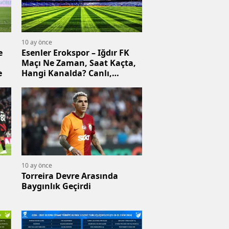
10 ay önce
e
Esenler Erokspor – Iğdır FK
Maçı Ne Zaman, Saat Kaçta,
e
Hangi Kanalda? Canlı,
Şifresiz İzle
10 ay önce
Torreira Devre Arasında
Baygınlık Geçirdi