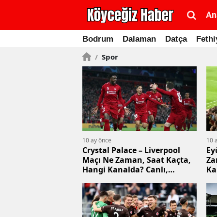
An
Bodrum
Dalaman
Datça
Fethi
/
Spor
10 ay önce
10 
Crystal Palace – Liverpool
Ey
Maçı Ne Zaman, Saat Kaçta,
Za
Hangi Kanalda? Canlı,
Ka
Şifresiz İzle