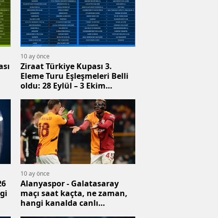
10 ay önce
ası
Ziraat Türkiye Kupası 3.
Eleme Turu Eşleşmeleri Belli
oldu: 28 Eylül – 3 Ekim
Arasında Tek Maç Yapılacak!
10 ay önce
26
Alanyaspor - Galatasaray
gi
maçı saat kaçta, ne zaman,
hangi kanalda canlı
yayınlanacak? Şifresiz İzle