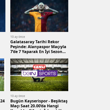
Linki Var mı?
10 ay önce
Galatasaray Tarihi Rekor
Peşinde: Alanyaspor Maçıyla
7’de 7 Yaparak En İyi Sezon
Başlangıcını Hedefliyor
10 ay önce
4
Bugün Kayserispor - Beşiktaş
Maçı Saat 20.00’da Hangi