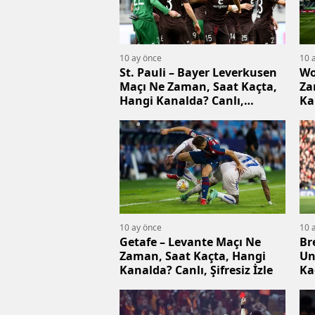
10 ay önce
10 
St. Pauli – Bayer Leverkusen
Wo
Maçı Ne Zaman, Saat Kaçta,
Za
Hangi Kanalda? Canlı,
Ka
Şifresiz İzle
10 ay önce
10 
Getafe – Levante Maçı Ne
Br
Zaman, Saat Kaçta, Hangi
Un
Kanalda? Canlı, Şifresiz İzle
Ka
Şif