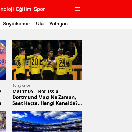
noloji
Eğitim
Spor
Seydikemer
Ula
Yatağan
10 ay önce
e
Mainz 05 – Borussia
Dortmund Maçı Ne Zaman,
e
Saat Kaçta, Hangi Kanalda?
Canlı, Şifresiz İzle