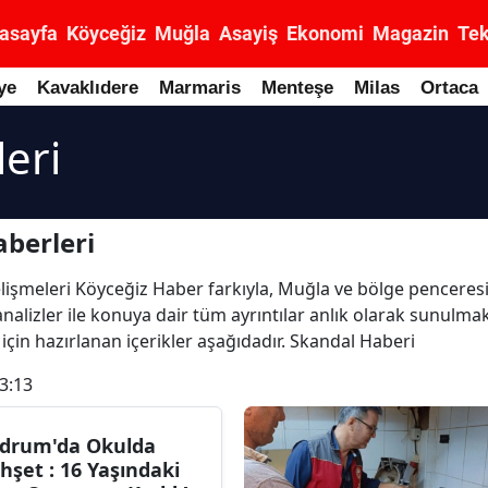
asayfa
Köyceğiz
Muğla
Asayiş
Ekonomi
Magazin
Tek
ye
Kavaklıdere
Marmaris
Menteşe
Milas
Ortaca
eri
berleri
gelişmeleri Köyceğiz Haber farkıyla, Muğla ve bölge penceres
analizler ile konuya dair tüm ayrıntılar anlık olarak sunulm
için hazırlanan içerikler aşağıdadır. Skandal Haberi
3:13
drum'da Okulda
hşet : 16 Yaşındaki