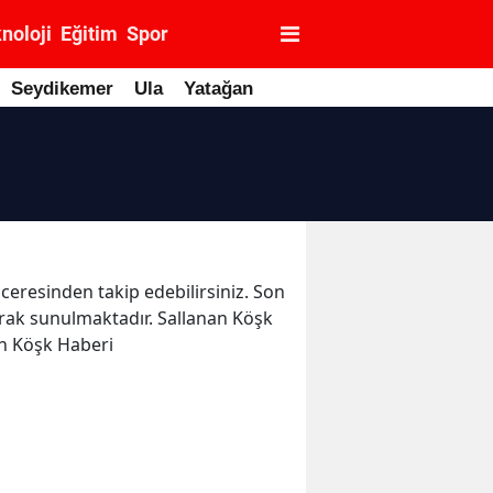
noloji
Eğitim
Spor
Seydikemer
Ula
Yatağan
nceresinden takip edebilirsiniz. Son
larak sunulmaktadır. Sallanan Köşk
an Köşk Haberi