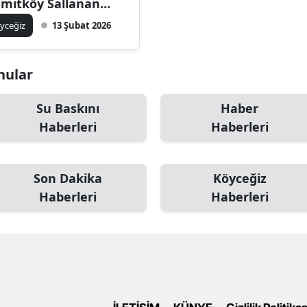
mitköy Sallanan
şk bahçesi su altında
yceğiz
13 Şubat 2026
onular
Su Baskını
Haber
Haberleri
Haberleri
Son Dakika
Köyceğiz
Haberleri
Haberleri