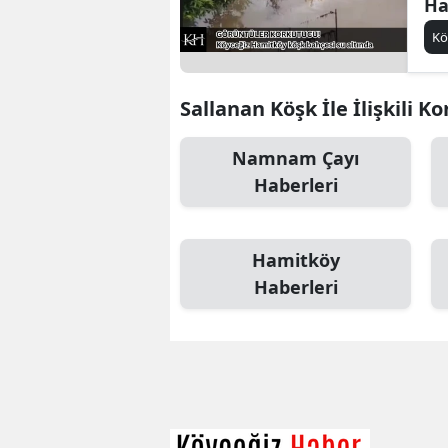
Ha
kö
Kö
Sallanan Köşk İle İlişkili K
Namnam Çayı
Haberleri
Hamitköy
Haberleri