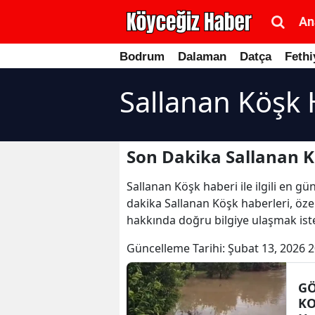
An
Bodrum
Dalaman
Datça
Fethi
Sallanan Köşk 
Son Dakika Sallanan K
Sallanan Köşk haberi ile ilgili en g
dakika Sallanan Köşk haberleri, özel
hakkında doğru bilgiye ulaşmak iste
Güncelleme Tarihi:
Şubat 13, 2026 2
G
KO