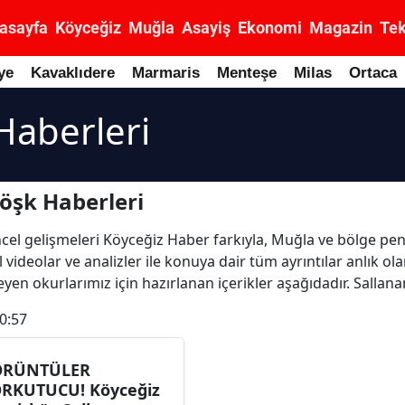
asayfa
Köyceğiz
Muğla
Asayiş
Ekonomi
Magazin
Tek
ye
Kavaklıdere
Marmaris
Menteşe
Milas
Ortaca
Haberleri
öşk Haberleri
üncel gelişmeleri Köyceğiz Haber farkıyla, Muğla ve bölge pe
 videolar ve analizler ile konuya dair tüm ayrıntılar anlık o
yen okurlarımız için hazırlanan içerikler aşağıdadır. Sallan
0:57
ÖRÜNTÜLER
RKUTUCU! Köyceğiz